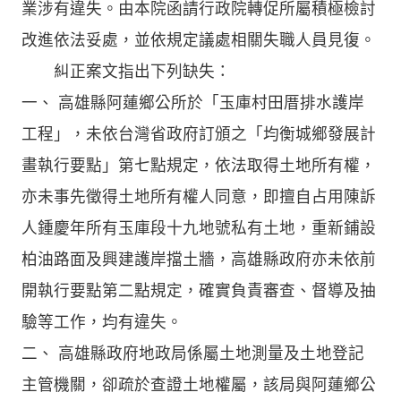
業涉有違失。由本院函請行政院轉促所屬積極檢討
改進依法妥處，並依規定議處相關失職人員見復。
糾正案文指出下列缺失：
一、 高雄縣阿蓮鄉公所於「玉庫村田厝排水護岸
工程」，未依台灣省政府訂頒之「均衡城鄉發展計
畫執行要點」第七點規定，依法取得土地所有權，
亦未事先徵得土地所有權人同意，即擅自占用陳訴
人鍾慶年所有玉庫段十九地號私有土地，重新鋪設
柏油路面及興建護岸擋土牆，高雄縣政府亦未依前
開執行要點第二點規定，確實負責審查、督導及抽
驗等工作，均有違失。
二、 高雄縣政府地政局係屬土地測量及土地登記
主管機關，卻疏於查證土地權屬，該局與阿蓮鄉公