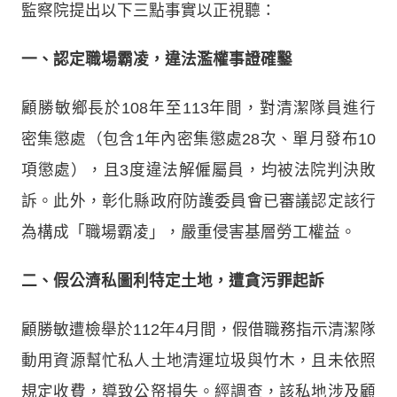
監察院提出以下三點事實以正視聽：
一、認定職場霸凌，違法濫權事證確鑿
顧勝敏鄉長於108年至113年間，對清潔隊員進行
密集懲處（包含1年內密集懲處28次、單月發布10
項懲處），且3度違法解僱屬員，均被法院判決敗
訴。此外，彰化縣政府防護委員會已審議認定該行
為構成「職場霸凌」，嚴重侵害基層勞工權益。
二、假公濟私圖利特定土地，遭貪污罪起訴
顧勝敏遭檢舉於112年4月間，假借職務指示清潔隊
動用資源幫忙私人土地清運垃圾與竹木，且未依照
規定收費，導致公帑損失。經調查，該私地涉及顧