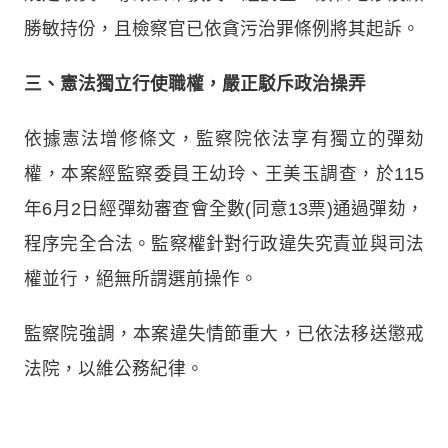
勝敏持份，且檢察官已依貪污治罪條例將其起訴。
三、憲法獨立行使職權，嚴正駁斥政治操弄
依據憲法增修條文，監察院依法享有獨立的彈劾
權，本案經監察委員王幼玲、王美玉調查，於115
年6月2日經彈劾審查會全數(同意13票)通過彈劾，
程序完全合法。監察權針對行政違失究責並與司法
權並行，絕無所謂選前操作。
監察院強調，本案違失情節重大，已依法移送懲戒
法院，以維公務紀律。