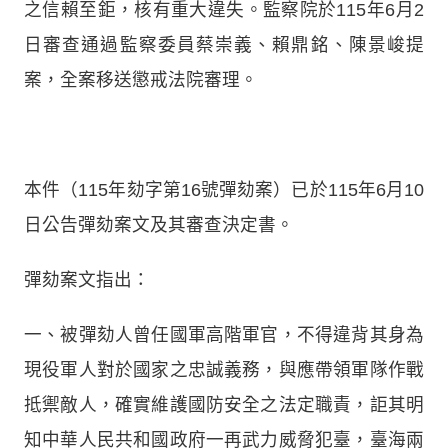
之信賴至鉅，核有重大違失。監察院於115年6月2
日審查通過監察委員蔡崇義、賴鼎銘、陳景峻提
案，全案移送懲戒法院審理。
本件（115年劾字第16號彈劾案）已於115年6月10
日公告彈劾案文及其審查決定書。
彈劾案文指出：
一、被彈劾人曾任國軍高階軍官，不得違背其身為
現役軍人對於國家之忠誠義務，與應帶領軍隊作戰
抵禦敵人，確實維護國防安全之法定職責，詎其明
知中華人民共和國政府一再武力威脅犯臺，臺海兩