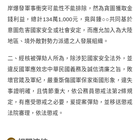
岸爆發軍事衝突可能性不能排除，然為貪圖獲取金
錢利益，總計134萬1,000元，竟與鍾○○共同基於
意圖危害國家安全或社會安定，而應允加入為大陸
地區、境外敵對勢力派遣之人發展組織。
二、經核被彈劾人所為，除涉犯國家安全法外，並
違反國軍應效忠中華民國義務及誠信清廉之旨，敗
壞官箴及軍紀，嚴重斲傷國軍保家衛國形象，違失
事證明確，且情節重大，依公務員懲戒法第2條規
定，有應受懲戒之必要，爰提案彈劾，並移送懲戒
法院審理，依法懲戒。