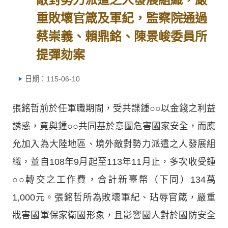
重敗壞官箴及軍紀，監察院通過
蔡崇義、賴鼎銘、陳景峻委員所
提彈劾案
日期：115-06-10
張銘哲前於任軍職期間，受共諜鍾○○以金錢之利益
誘惑，竟與鍾○○共同基於意圖危害國家安全，而應
允加入為大陸地區、境外敵對勢力派遣之人發展組
織，並自108年9月起至113年11月止，多次收受鍾
○○轉交之工作費，合計新臺幣（下同）134萬
1,000元。張銘哲所為敗壞軍紀、玷辱官箴，嚴重
戕害國軍保家衛國形象，且影響國人對於國防安全