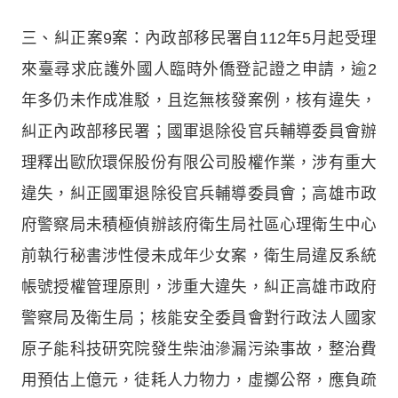
三、糾正案9案：內政部移民署自112年5月起受理
來臺尋求庇護外國人臨時外僑登記證之申請，逾2
年多仍未作成准駁，且迄無核發案例，核有違失，
糾正內政部移民署；國軍退除役官兵輔導委員會辦
理釋出歐欣環保股份有限公司股權作業，涉有重大
違失，糾正國軍退除役官兵輔導委員會；高雄市政
府警察局未積極偵辦該府衛生局社區心理衛生中心
前執行秘書涉性侵未成年少女案，衛生局違反系統
帳號授權管理原則，涉重大違失，糾正高雄市政府
警察局及衛生局；核能安全委員會對行政法人國家
原子能科技研究院發生柴油滲漏污染事故，整治費
用預估上億元，徒耗人力物力，虛擲公帑，應負疏