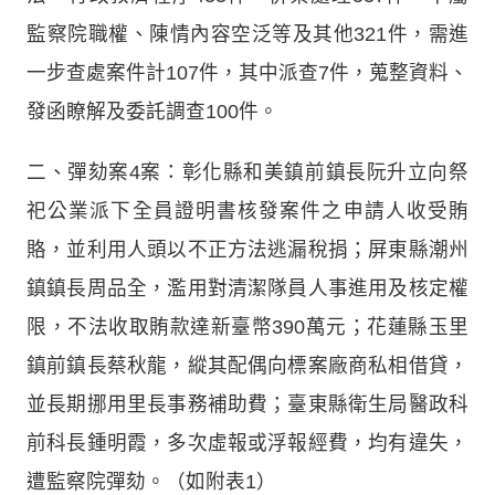
監察院職權、陳情內容空泛等及其他321件，需進
一步查處案件計107件，其中派查7件，蒐整資料、
發函瞭解及委託調查100件。
二、彈劾案4案：彰化縣和美鎮前鎮長阮升立向祭
祀公業派下全員證明書核發案件之申請人收受賄
賂，並利用人頭以不正方法逃漏稅捐；屏東縣潮州
鎮鎮長周品全，濫用對清潔隊員人事進用及核定權
限，不法收取賄款達新臺幣390萬元；花蓮縣玉里
鎮前鎮長蔡秋龍，縱其配偶向標案廠商私相借貸，
並長期挪用里長事務補助費；臺東縣衛生局醫政科
前科長鍾明霞，多次虛報或浮報經費，均有違失，
遭監察院彈劾。（如附表1）