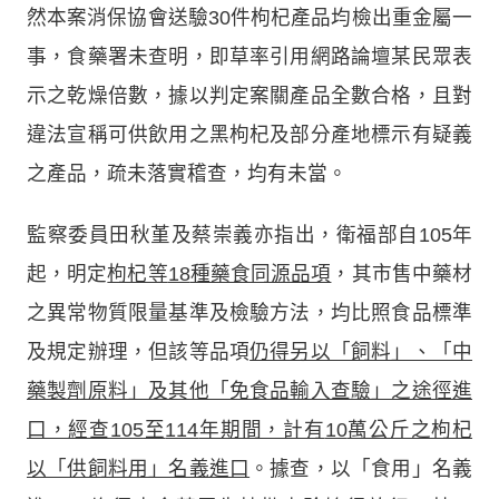
然本案消保協會送驗30件枸杞產品均檢出重金屬一
事，食藥署未查明，即草率引用網路論壇某民眾表
示之乾燥倍數，據以判定案關產品全數合格，且對
違法宣稱可供飲用之黑枸杞及部分產地標示有疑義
之產品，疏未落實稽查，均有未當。
監察委員田秋堇及蔡崇義亦指出，衛福部自105年
起，明定
枸杞等
18
種藥食同源品項
，其市售中藥材
之異常物質限量基準及檢驗方法，均比照食品標準
及規定辦理，但該等品項
仍得另以「飼料」、「中
藥製劑原料」及其他「免食品輸入查驗」之途徑進
口，經查
105
至
114
年期間，計有
10
萬公斤之枸杞
以「供飼料用」名義進口
。據查，以「食用」名義