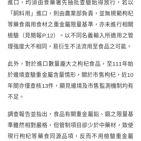
進口，均須由食藥署先抽批查驗始得放行，若以
「飼料用」進口，則由農業部負責，並無規範枸杞
等藥食兩用食材之重金屬限量基準，亦未進行相關
檢驗（見簡報P.12）。以不同名義輸入所適用之管
理強度大不相同，易衍生不法流用至食品之可能。
此外，對於進口數量龐大之枸杞食品，至111年始
於邊境查驗重金屬含量情形，關於市售枸杞，近10
年間亦僅查核13件，顯見邊境及市售監測機制均有
不足。
調查報告並指出，食品有關重金屬鉛、鎘之限量基
準雖然相對嚴格，但管制項目卻少於中藥材，致使
現行枸杞等藥食同源品項，反而不用檢驗重金屬