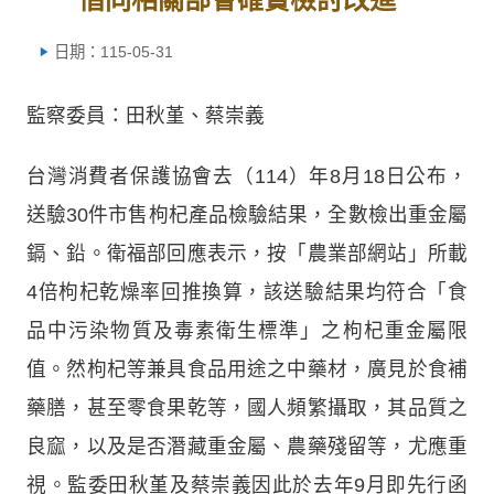
日期：115-05-31
監察委員：田秋堇、蔡崇義
台灣消費者保護協會去（114）年8月18日公布，
送驗30件市售枸杞產品檢驗結果，全數檢出重金屬
鎘、鉛。衛福部回應表示，按「農業部網站」所載
4倍枸杞乾燥率回推換算，該送驗結果均符合「食
品中污染物質及毒素衛生標準」之枸杞重金屬限
值。然枸杞等兼具食品用途之中藥材，廣見於食補
藥膳，甚至零食果乾等，國人頻繁攝取，其品質之
良窳，以及是否潛藏重金屬、農藥殘留等，尤應重
視。監委田秋堇及蔡崇義因此於去年9月即先行函