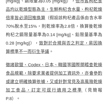
[mg/kg]、鎘限量為0.05 [mg/kg]），
但市售枸杞食
品均以乾燥型態為主，生鮮枸杞含水量、枸杞乾燥
倍率皆必須回推換算
（假設該枸杞產品係由含水率
70%脫水至15%，則乾燥率為2.8倍，換算後乾燥
枸杞之鎘限量基準為0.14 [mg/kg]、鉛限量基準為
0.28 [mg/kg]），
致對於合規與否之判定，易因換
算標準不一而衍生爭議
。
徵諸歐盟、
Codex
、日本、韓國等國際間稽查乾燥
食品規範，除要求業者提供加工資訊外，亦會參酌
或建立明確換算依據，又或針對常見及高風險乾燥
加工食品，訂定可逕行適用之標準
（見簡報
P.8）。