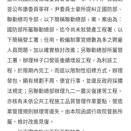
並公布康委員寧祥、尹委員士豪所提糾正國防部、
聯勤總司令部﹙以下簡稱聯勤總部﹚案。案由為：
國防部所屬聯勤總部，迄今尚未就營產工程署﹙以
下簡稱營工署﹚任用，較編制軍官總數為多之聘雇
人員問題，加以確實檢討改進；另聯勤總部所屬營
工署，辦理林子口營區後續增設工程，為利該工
程，於限期內完工，而逕以限制性招標方式，辦理
發包，顯有規劃不周、便宜行事，並違反政府採購
法規定；另聯勤總部辦理九二一震災復建等工程，
亦核有未依公共工程施工品質管理作業要點、營造
業管理規則辦理等違失。由本院函請行政院督飭所
屬，檢討改進見復。