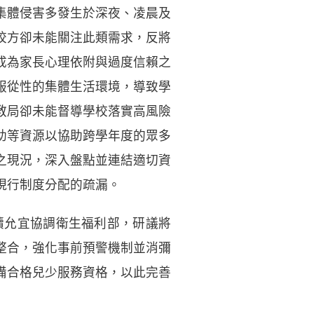
集體侵害多發生於深夜、凌晨及
校方卻未能關注此類需求，反將
成為家長心理依附與過度信賴之
服從性的集體生活環境，導致學
教局卻未能督導學校落實高風險
助等資源以協助跨學年度的眾多
之現況，深入盤點並連結適切資
現行制度分配的疏漏。
續允宜協調衛生福利部，研議將
整合，強化事前預警機制並消彌
備合格兒少服務資格，以此完善