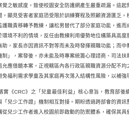
察覺之敏感度，致使校園安全防護網產生嚴重疏漏。這起
間，顯見受害者家庭恐受限於訓練賽程及照顧資源匱乏，
監護職責移轉予教練，讓松男替代了部分家庭功能，進而
於環境不利的情境，反任由教練利用優勢地位構築具高度
無助，家長亦因資訊不對等而未及時發揮親職功能；而中
機制」，案發後，亦未能及時專案統籌心理諮商、司法扶
局允應借鏡本案，正視轄區內各行政區親職資源分配不均
避免福利需求學童及其家庭再次落入結構性風險，以補強
落實《CRC》之「兒童最佳利益」核心意旨，教育部後
與「兒少工作證」機制相互對接。期盼透過跨部會的資訊
構從兒少工作者進入校園前即啟動的防禦體系，確保其具