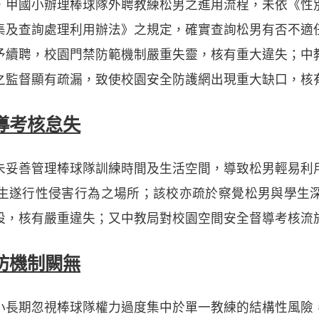
，甲國小辦理棒球隊外聘教練松男之進用流程，未依《性
集及查詢處理利用辦法》之規定，確實查詢松男有否不適
予續聘，校園門禁防範機制嚴重失靈，核有重大違失；中
之監督顯有疏漏，致使校園安全防護網出現重大缺口，核
導考核怠失
未妥善管理棒球隊訓練時間及生活空間，導致松男輕易利
生遂行性侵害行為之場所；該校亦疏於察覺松男與學生
設，核有嚴重違失；又中教局對校園空間安全督導考核流
防機制闕無
小長期忽視棒球隊權力過度集中於單一教練的結構性風險