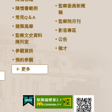
監察委員新聞
陳情書範例
稿
常見Q＆A
監察院月刊
建築風華
影音專區
監察文史資料
公告
陳列室
徵才
參觀資訊
預約參觀
更多