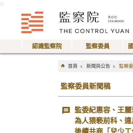
:::
跳到主要內容區塊
認識監察院
監察委員
:::
首頁
新聞與公告
監察
監察委員新聞稿
監委紀惠容、王麗
為人猥褻前科、違
後續共商「兒少工