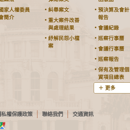
國家人權委員
糾舉案文
預決算及會計
會簡介
報告
重大案件改善
與處理結果
會議紀錄
紓解民怨小檔
巡察行事曆
案
會議行事曆
巡察報告
保有及管理個
資項目總表
更多
隱私權保護政策
聯絡我們
交通資訊