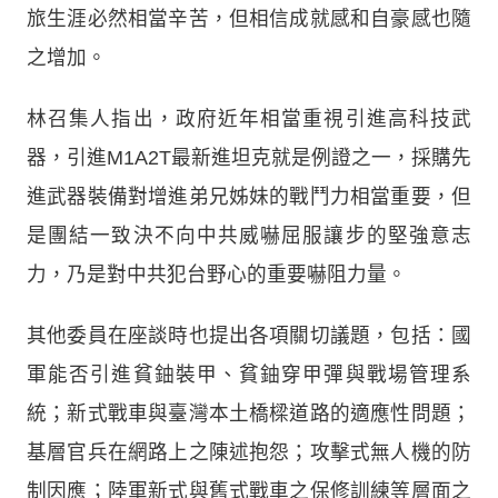
旅生涯必然相當辛苦，但相信成就感和自豪感也隨
之增加。
林召集人指出，政府近年相當重視引進高科技武
器，引進M1A2T最新進坦克就是例證之一，採購先
進武器裝備對增進弟兄姊妹的戰鬥力相當重要，但
是團結一致決不向中共威嚇屈服讓步的堅強意志
力，乃是對中共犯台野心的重要嚇阻力量。
其他委員在座談時也提出各項關切議題，包括：國
軍能否引進貧鈾裝甲、貧鈾穿甲彈與戰場管理系
統；新式戰車與臺灣本土橋樑道路的適應性問題；
基層官兵在網路上之陳述抱怨；攻擊式無人機的防
制因應；陸軍新式與舊式戰車之保修訓練等層面之