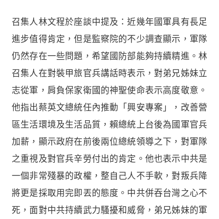
召集人林文程於座談中提及：近幾年國軍具有長足
進步值得肯定，但是監察院的不少調查顯示，軍隊
仍然存在一些問題，希望國防部能夠持續精進。林
召集人在對裝甲旅官兵講話時表示，對弟兄姊妹立
志從軍，肩負保家衛國的神聖使命表示高度敬意。
他指出蔡英文總統任內推動「興安專案」，改善營
區生活環境及生活品質，賴總統上台後為國軍官兵
加薪，顯示政府在前後兩位總統領導之下，對軍隊
之重視及對官兵辛勞付出的肯定。他也表示中共是
一個非常殘暴的政權，整自己人不手軟，對叛兵降
將更是採取用完即丟的態度。中共併吞台灣之心不
死，面對中共持續武力騷擾和威脅，弟兄姊妹的軍