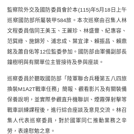
監察院外交及國防委員會於本(115)年5月18日上午
巡察國防部所屬裝甲584旅。本次巡察由召集人林
文程委員偕同王美玉、王麗珍、林盛豐、紀惠容、
范巽綠、施錦芳、浦忠成、葉宜津、賴振昌、賴鼎
銘及蕭自佑等12位監委參加。國防部由軍備副部長
鐘樹明與有關單位主管接待及參與座談。
巡察委員於聽取國防部「陸軍聯合兵種第五八四旅
換裝M1A2T戰車任務」簡報、觀看影片及有關裝備
保養說明，並實際參觀直升機聯訓、煙霧彈射擊等
戰車訓練課程後，進行綜合座談及意見交流。林召
集人代表巡察委員，對於國軍同仁推動業務之辛
勞，表達慰勉之意。