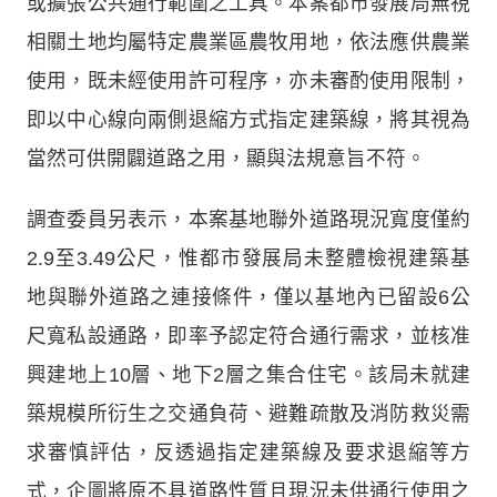
或擴張公共通行範圍之工具。本案都市發展局無視
相關土地均屬特定農業區農牧用地，依法應供農業
使用，既未經使用許可程序，亦未審酌使用限制，
即以中心線向兩側退縮方式指定建築線，將其視為
當然可供開闢道路之用，顯與法規意旨不符。
調查委員另表示，本案基地聯外道路現況寬度僅約
2.9至3.49公尺，惟都市發展局未整體檢視建築基
地與聯外道路之連接條件，僅以基地內已留設6公
尺寬私設通路，即率予認定符合通行需求，並核准
興建地上10層、地下2層之集合住宅。該局未就建
築規模所衍生之交通負荷、避難疏散及消防救災需
求審慎評估，反透過指定建築線及要求退縮等方
式，企圖將原不具道路性質且現況未供通行使用之