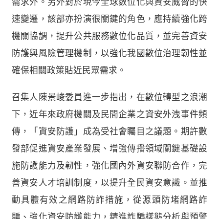
需求外。另外對於現今全球數位化與資安威脅的快
速變遷，該部亦扮演很關鍵的角色，應持續強化跨
機關協調，提升公共服務數位化品質，並完善資安
防護與風險管理機制，以強化我國數位治理韌性並
確保相關政策貼近民眾需求。
召集人陳景峻委員進一步指出，在數位轉型之浪潮
下，近年來政府機關及民間企業之資安外洩事件頻
傳，「資安防護」成為受社會矚目之議題。期許數
發部促進資安產業發展、增強傳播領域關鍵基礎設
施防護能力及韌性，強化國內外資安聯防合作，完
善資安人才培訓制度，以提升全民資安意識。並推
動具體有效之網路防詐措施，從源頭防堵網路詐
騙、強化資安防護能力，精進詐騙樣態分析與預警