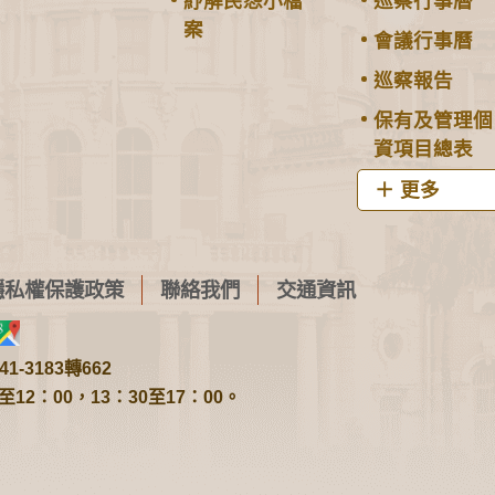
紓解民怨小檔
巡察行事曆
案
會議行事曆
巡察報告
保有及管理個
資項目總表
更多
隱私權保護政策
聯絡我們
交通資訊
1-3183轉662
2：00，13：30至17：00。