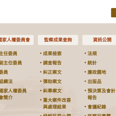
國家人權委員會
監察成果查詢
資訊公開
主任委員
成果檢索
法規
副主任委員
調查報告
統計
委員
糾正案文
廉政園地
組織法
彈劾案文
出版品
國家人權委員
糾舉案文
預決算及會計
會簡介
報告
重大案件改善
與處理結果
會議紀錄