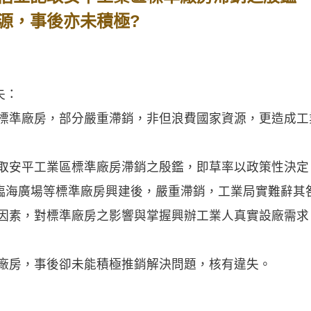
源，事後亦未積極?
失：
區標準廠房，部分嚴重滯銷，非但浪費國家資源，更造成
記取安平工業區標準廠房滯銷之殷鑑，即草率以政策性決
臨海廣場等標準廠房興建後，嚴重滯銷，工業局實難辭其
域因素，對標準廠房之影響與掌握興辦工業人真實設廠需
準廠房，事後卻未能積極推銷解決問題，核有違失。