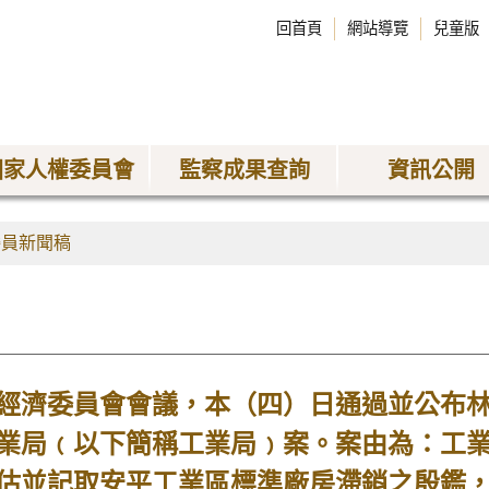
回首頁
網站導覽
兒童版
國家人權委員會
監察成果查詢
資訊公開
委員新聞稿
濟委員會會議，本（四）日通過並公布林
業局﹙以下簡稱工業局﹚案。案由為：工
估並記取安平工業區標準廠房滯銷之殷鑑