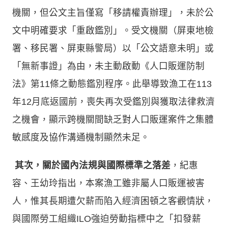
機關，但公文主旨僅寫「移請權責辦理」，未於公
文中明確要求「重啟鑑別」。受文機關（屏東地檢
署、移民署、屏東縣警局）以「公文語意未明」或
「無新事證」為由，未主動啟動《人口販運防制
法》第11條之動態鑑別程序。此舉導致漁工在113
年12月底返國前，喪失再次受鑑別與獲取法律救濟
之機會，顯示跨機關間缺乏對人口販運案件之集體
敏感度及協作溝通機制顯然未足。
其次，關於國內法規與國際標準之落差
，紀惠
容、王幼玲指出，本案漁工雖非屬人口販運被害
人，惟其長期遭欠薪而陷入經濟困頓之客觀情狀，
與國際勞工組織ILO強迫勞動指標中之「扣發薪