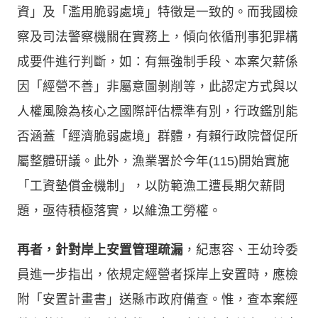
資」及「濫用脆弱處境」特徵是一致的。而我國檢
察及司法警察機關在實務上，傾向依循刑事犯罪構
成要件進行判斷，如：有無強制手段、本案欠薪係
因「經營不善」非屬意圖剝削等，此認定方式與以
人權風險為核心之國際評估標準有別，行政鑑別能
否涵蓋「經濟脆弱處境」群體，有賴行政院督促所
屬整體研議。此外，漁業署於今年(115)開始實施
「工資墊償金機制」，以防範漁工遭長期欠薪問
題，亟待積極落實，以維漁工勞權。
再者，針對岸上安置管理疏漏
，紀惠容、王幼玲委
員進一步指出，依規定經營者採岸上安置時，應檢
附「安置計畫書」送縣市政府備查。惟，查本案經