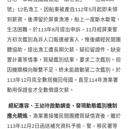
號」12名漁工，因船東破產自112年5月起即未領
到薪資，後滯留於屏東漁港，船上一度斷水斷電，
生活困難。於113年8月提出申訴，11月經屏東警
方初次鑑別為非人口販運被害人，惟後續經民間團
體協助，提出漁工遭長期欠薪、疑扣留證件、缺安
置計畫等情事，質疑鑑別結果，要求二次鑑別。但
因機關橫向聯繫不足，終未能啟動第二次鑑別。於
113年12月底全數搭機回母國。直至114年漁業署
動用保證金才全數償還欠薪。
經紀惠容、王幼玲啟動調查，發現動態鑑別機制
應允精進
。漁業署接獲民間團體質疑情資後，雖於
113年12月2日函送補充資料予檢、警、移民署等