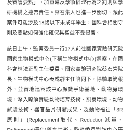
及審議要點」，加重違反學術倫理行為之罰則與學
研機構之連帶責任。葉召集人也進一步關切，類此
案件可能涉及18歲以下未成年學生，國科會相關守
則及要點如何強化確保其權益不受侵害。
該日上午，監察委員一行17人前往國家實驗研究院
國家生物模式中心(下稱生物模式中心)巡察，在國
科會林法正副主任委員、國家實驗研究院蔡宏營院
長、生物模式中心秦咸靜主任陪同下，除聽取簡報
外，並實地巡察該中心顯微手術基地、動物房環
境，深入瞭解實驗動物培育技術、飼養環境、動物
試驗技術、器官晶片研發成果、及動物福祉「3R
原則」(Replacement取代、Reduction減量、
Refinement優化)落實情形。監察委員對該中心研