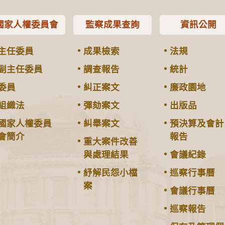
國家人權委員會
監察成果查詢
資訊公開
主任委員
成果檢索
法規
副主任委員
調查報告
統計
委員
糾正案文
廉政園地
組織法
彈劾案文
出版品
國家人權委員
糾舉案文
預決算及會計
會簡介
報告
重大案件改善
與處理結果
會議紀錄
紓解民怨小檔
巡察行事曆
案
會議行事曆
巡察報告