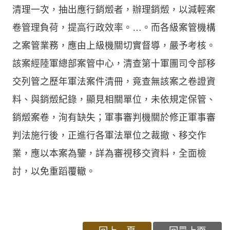
清理一次，抽出應行銷燬者，辦理銷燬，以減輕案
卷管理負荷，提高行政效率。…。而各級案管機構
之案管業務，應由上級機關切實督導，嚴予考核。
該案經陸軍總部案管中心，清查第十軍團司令部移
交列管之歷年軍法案件清冊，竟查無該案之卷證資
料、與銷燬紀錄，顯見相關單位，未依規定保管、
銷燬案卷，洵有缺失；軍事審判機關於修正軍事審
判法施行後，正進行各軍法單位之裁撤、移交作
業，應以本案為鑒，詳為審視移交資料，全面檢
討，以免重蹈覆轍。