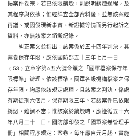
揭案件卷宗，若已依限銷燬，則說明銷燬過程，及
其程序與依據；惟經詳查全部資料後，並無該案經
再議、或因發現新事實、新證據等情而另行起訴之
資料，亦無該案之銷燬紀錄。
糾正案文並指出：該案係於五十四年判決，其
案卷保存年限，應依國防部五十三年七月一日
﹙53﹚立章字第○五六號令頒之「國軍檔案保存年
限標準」辦理。依該標準，國軍各級機構檔案之保
存年限，均應依該規定處理。且該案之判決，係處
有期徒刑六個月，保存期限三年。若該案件已依限
銷燬，難謂不當；惟該案於銷燬時，應遵循五十六
年八月三十一日，國防部印發之「國軍案卷管理手
冊」相關程序規定：案卷，每年應自元月起，實施