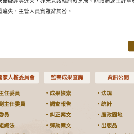
未盡嚴謹等違失，亦未見該縣府教育局、財政局或主計室
重違失，主管人員實難辭其咎。
國家人權委員會
監察成果查詢
資訊公開
主任委員
成果檢索
法規
副主任委員
調查報告
統計
委員
糾正案文
廉政園地
組織法
彈劾案文
出版品