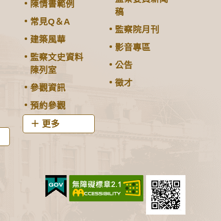
陳情書範例
稿
常見Q＆A
監察院月刊
建築風華
影音專區
監察文史資料
公告
陳列室
徵才
參觀資訊
預約參觀
更多