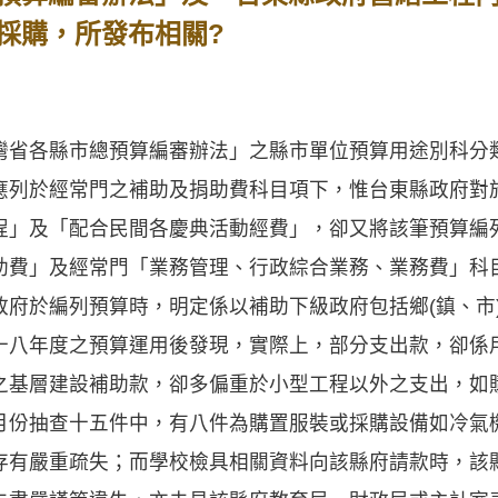
採購，所發布相關?
各縣市總預算編審辦法」之縣市單位預算用途別科分
應列於經常門之補助及捐助費科目項下，惟台東縣政府對
程」及「配合民間各慶典活動經費」，卻又將該筆預算編
助費」及經常門「業務管理、行政綜合業務、業務費」科
於編列預算時，明定係以補助下級政府包括鄉(鎮、市
十八年度之預算運用後發現，實際上，部分支出款，卻係
之基層建設補助款，卻多偏重於小型工程以外之支出，如
月份抽查十五件中，有八件為購置服裝或採購設備如冷氣
存有嚴重疏失；而學校檢具相關資料向該縣府請款時，該