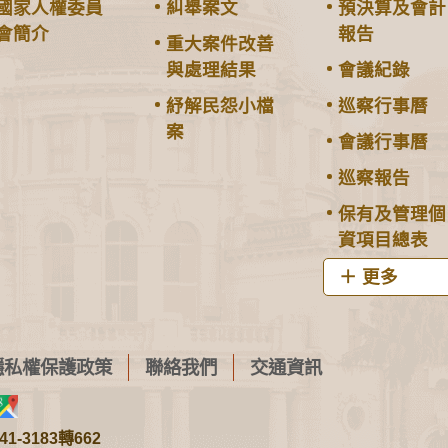
國家人權委員
糾舉案文
預決算及會計
會簡介
報告
重大案件改善
與處理結果
會議紀錄
紓解民怨小檔
巡察行事曆
案
會議行事曆
巡察報告
保有及管理個
資項目總表
更多
隱私權保護政策
聯絡我們
交通資訊
1-3183轉662