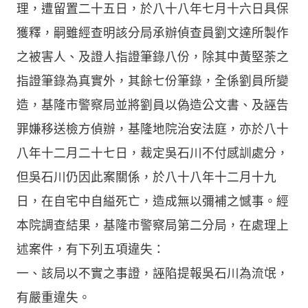
理，遭留置二十五日，於八十八年七月十六日具保
獲釋，嗣雖經查明該分局承辦偵查員劉文達所製作
之被害人、及證人指證筆錄八份，除其中黃堅荼之
指證筆錄為真實外，其餘七份筆錄，全係劉員所變
造，基隆市警察局並將劉員以偽造公文書、及誣告
罪嫌移送檢方偵辦，基隆地院治安法庭，亦於八十
八年十二月二十七日，裁定吳石川不付感訓處分，
但吳石川仍因此案關係，於八十八年十二月十九
日，在自宅中自縊死亡，造成無以彌補之憾事。經
本院調查結果，基隆市警察局第二分局，在處理上
述案件，有下列五項違失：
一、該局以不實之事證，誣陷提報吳石川為流氓，
有嚴重違失。