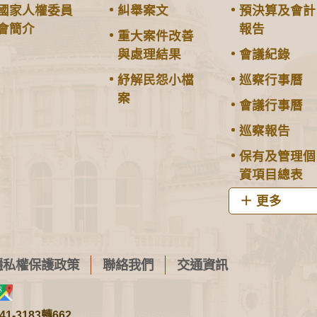
國家人權委員
糾舉案文
預決算及會計
會簡介
報告
重大案件改善
與處理結果
會議紀錄
紓解民怨小檔
巡察行事曆
案
會議行事曆
巡察報告
保有及管理個
資項目總表
更多
隱私權保護政策
聯絡我們
交通資訊
1-3183轉662