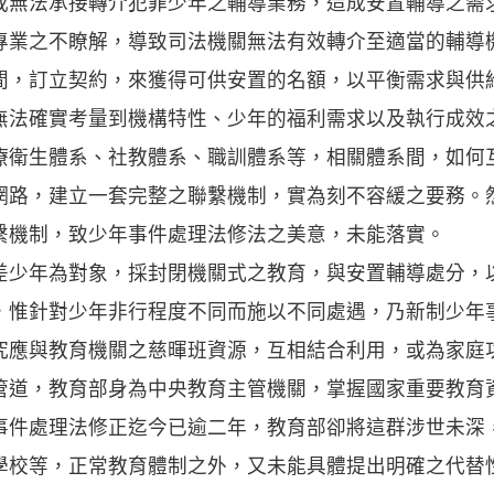
或無法承接轉介犯罪少年之輔導業務，造成安置輔導之需
專業之不瞭解，導致司法機關無法有效轉介至適當的輔導
間，訂立契約，來獲得可供安置的名額，以平衡需求與供
無法確實考量到機構特性、少年的福利需求以及執行成效
療衛生體系、社教體系、職訓體系等，相關體系間，如何
網路，建立一套完整之聯繫機制，實為刻不容緩之要務。
繫機制，致少年事件處理法修法之美意，未能落實。
年為對象，採封閉機關式之教育，與安置輔導處分，
，惟針對少年非行程度不同而施以不同處遇，乃新制少年
究應與教育機關之慈暉班資源，互相結合利用，或為家庭
管道，教育部身為中央教育主管機關，掌握國家重要教育
事件處理法修正迄今已逾二年，教育部卻將這群涉世未深
學校等，正常教育體制之外，又未能具體提出明確之代替