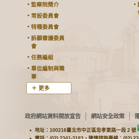
監察院簡介
常設委員會
特種委員會
訴願審議委員
會
任務編組
單位編制與職
掌
更多
政府網站資料開放宣告
網站安全政策
地址：100216臺北市中正區忠孝東路一段 2 號
電話：(02) 2341-3183，陳情諮詢專線：(02) 234