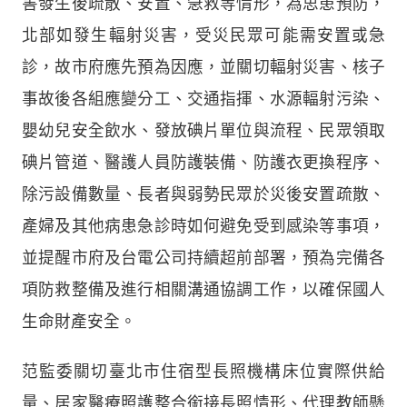
害發生後疏散、安置、急救等情形，為思患預防，
北部如發生輻射災害，受災民眾可能需安置或急
診，故市府應先預為因應，並關切輻射災害、核子
事故後各組應變分工、交通指揮、水源輻射污染、
嬰幼兒安全飲水、發放碘片單位與流程、民眾領取
碘片管道、醫護人員防護裝備、防護衣更換程序、
除污設備數量、長者與弱勢民眾於災後安置疏散、
產婦及其他病患急診時如何避免受到感染等事項，
並提醒市府及台電公司持續超前部署，預為完備各
項防救整備及進行相關溝通協調工作，以確保國人
生命財產安全。
范監委關切臺北市住宿型長照機構床位實際供給
量、居家醫療照護整合銜接長照情形、代理教師懸