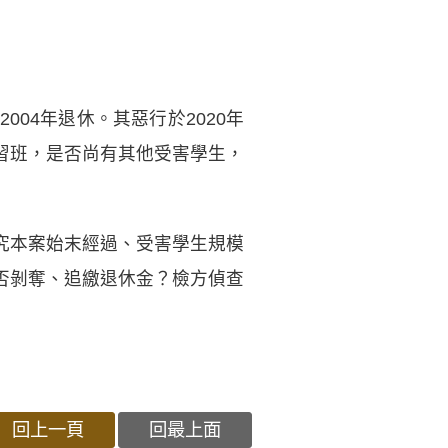
04年退休。其惡行於2020年
習班，是否尚有其他受害學生，
究本案始末經過、受害學生規模
否剝奪、追繳退休金？檢方偵查
回上一頁
回最上面