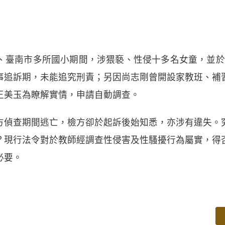
臺南市多所國小期間，涉猥褻、性侵十多名女童，並於20
事追訴期，未能追究刑責；另因尚志剛曾開設家教班、補
王美玉為瞭解實情，申請自動調查。
方偵查期間逃亡，檢方卻於起訴後始知悉，亦涉有違失。
？現行法令對於教師經調查性侵害及性騷擾行為屬實，得
必要。