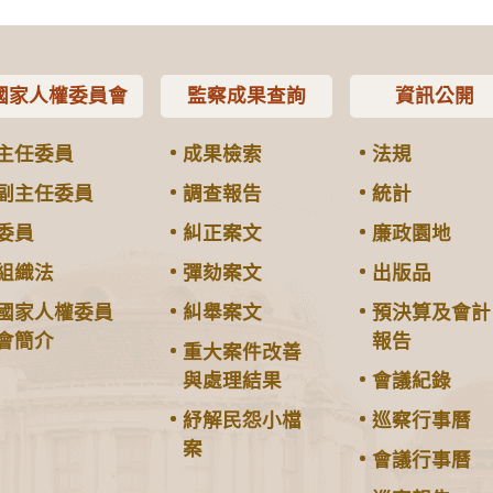
國家人權委員會
監察成果查詢
資訊公開
主任委員
成果檢索
法規
副主任委員
調查報告
統計
委員
糾正案文
廉政園地
組織法
彈劾案文
出版品
國家人權委員
糾舉案文
預決算及會計
會簡介
報告
重大案件改善
與處理結果
會議紀錄
紓解民怨小檔
巡察行事曆
案
會議行事曆