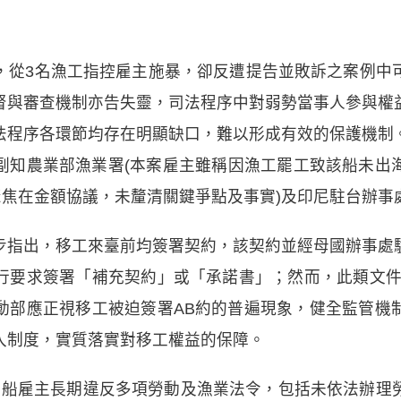
，從3名漁工指控雇主施暴，卻反遭提告並敗訴之案例中
督與審查機制亦告失靈，司法程序中對弱勢當事人參與權
法程序各環節均存在明顯缺口，難以形成有效的保護機制
副知農業部漁業署(本案雇主雖稱因漁工罷工致該船未出
聚焦在金額協議，未釐清關鍵爭點及事實)及印尼駐台辦事
步指出，移工來臺前均簽署契約，該契約並經母國辦事處
行要求簽署「補充契約」或「承諾書」；然而，此類文件
動部應正視移工被迫簽署AB約的普遍現象，健全監管機
入制度，實質落實對移工權益的保障。
漁船雇主長期違反多項勞動及漁業法令，包括未依法辦理