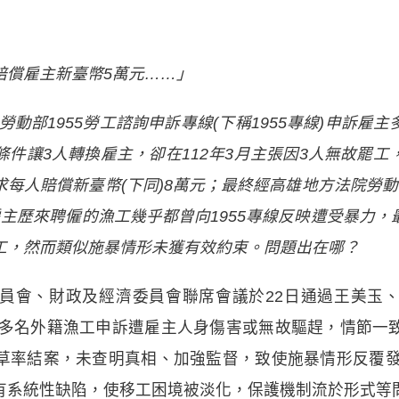
賠償雇主新臺幣5萬元……」
向勞動部1955勞工諮詢申訴專線(下稱1955專線)申訴
件讓3人轉換雇主，卻在112年3月主張因3人無故罷
每人賠償新臺幣(下同)8萬元；最終經高雄地方法院勞
主歷來聘僱的漁工幾乎都曾向1955專線反映遭受暴力
工，然而類似施暴情形未獲有效約束
。
問題出在哪？
員會、財政及經濟委員會聯席會議於22日通過王美玉
船多名外籍漁工申訴遭雇主人身傷害或無故驅趕，情節一
草率結案，未查明真相、加強監督，致使施暴情形反覆發生
有系統性缺陷，使移工困境被淡化，保護機制流於形式等