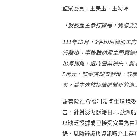
監察委員：王美玉、王幼玲
「我被雇主拳打腳踢，我卻要
111年12月，3名印尼籍漁工
行離船。事後雖然雇主同意無條
出海捕魚，造成營業損失，要求
5萬元。監察院調
查發現，該雇
案，雇主依然持續聘僱新的漁
監察院社會福利及衛生環境委
告，針對澎湖縣籍日○○號漁
以缺乏證據或已接受安置為由
錄、風險辨識與資訊轉介上存