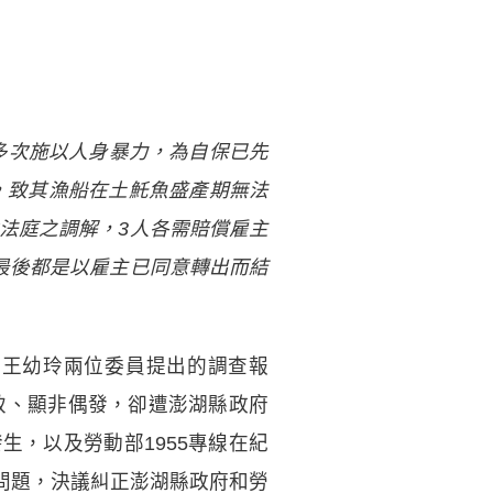
雇主多次施以人身暴力，為自保已先
工，致其漁船在土魠魚盛產期無法
動法庭之調解，3人各需賠償雇主
，最後都是以雇主已同意轉出而結
、王幼玲兩位委員提出的調查報
致、顯非偶發，卻遭澎湖縣政府
，以及勞動部1955專線在紀
問題，決議糾正澎湖縣政府和勞