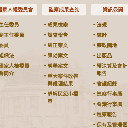
國家人權委員會
監察成果查詢
資訊公開
主任委員
成果檢索
法規
副主任委員
調查報告
統計
委員
糾正案文
廉政園地
組織法
彈劾案文
出版品
國家人權委員
糾舉案文
預決算及會計
會簡介
報告
重大案件改善
與處理結果
會議紀錄
紓解民怨小檔
巡察行事曆
案
會議行事曆
巡察報告
保有及管理個