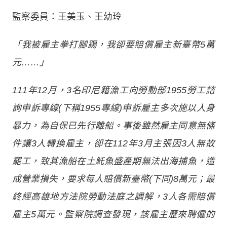
監察委員：王美玉、王幼玲
「我被雇主拳打腳踢，我卻要賠償雇主新臺幣5萬
元……」
111年12月，3名印尼籍漁工向勞動部1955勞工諮
詢申訴專線(下稱1955專線)申訴雇主多次施以人身
暴力，為自保已先行離船。事後雖然雇主同意無條
件讓3人轉換雇主，卻在112年3月主張因3人無故
罷工，致其漁船在土魠魚盛產期無法出海捕魚，造
成營業損失，要求每人賠償新臺幣(下同)8萬元；最
終經高雄地方法院勞動法庭之調解，3人各需賠償
雇主5萬元。監察院調
查發現，該雇主歷來聘僱的