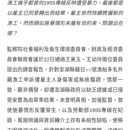
漁工幾乎都曾向1955專線反映遭受暴力，最後都是
以雇主已同意轉出而結案，雇主依然持續聘僱新的
漁工，然而類似施暴情形未獲有效約束
。
問題出在
哪？
監察院社會福利及衛生環境委員會、財政及經濟委
員會聯席會議於22日通過王美玉、王幼玲兩位委員
提出的調查報告，針對澎湖縣籍日○○號漁船多名外
籍漁工申訴遭雇主人身傷害或無故驅趕，情節一
致、顯非偶發，卻遭澎湖縣政府以缺乏證據或已接
受安置為由草率結案，未查明真相、加強監督，致
使施暴情形反覆發生，以及勞動部1955專線在紀
錄、風險辨識與資訊轉介上存有系統性缺陷，使移