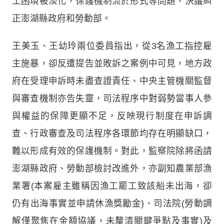
工困境被淡化，保護機制流於形式等問題，決議糾
正澎湖縣政府和勞動部。
王美玉、王幼玲兩位委員指出，從3名漁工指控雇
主施暴，卻反遭提告並敗訴之案例中可見，地方政
府在受理申訴時未盡查證責任、中央主管機關監督
與審查機制亦告失靈，司法程序中對弱勢當事人參
與權益的保障更顯不足，反映現行制度在申訴調
查、行政審查及司法程序各環節均存在明顯缺口，
難以形成有效的保護機制。對此，監察院除將函請
澎湖縣政府、勞動部檢討改進外，亦副知農業部漁
業署(本案雇主雖稱因漁工罷工致該船未出海，卻
仍有出海事實並申請休漁獎勵金)、司法院(勞動調
解僅聚焦在金額協議，未釐清關鍵爭點及事實)及