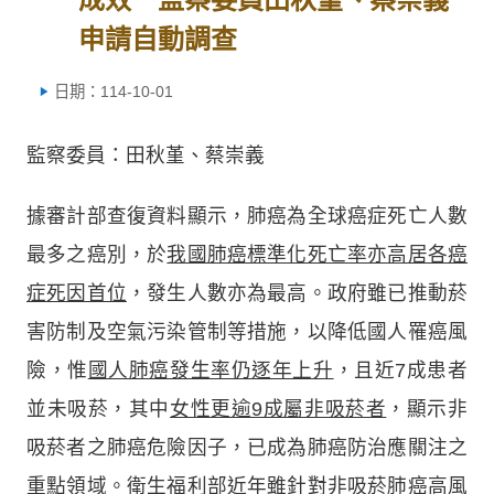
申請自動調查
日期：114-10-01
監察委員：田秋堇、蔡崇義
據審計部查復資料顯示，肺癌為全球癌症死亡人數
最多之癌別，於
我國肺癌標準化死亡率亦高居各癌
症死因首位
，發生人數亦為最高。政府雖已推動菸
害防制及空氣污染管制等措施，以降低國人罹癌風
險，惟
國人肺癌發生率仍逐年上升
，且近7成患者
並未吸菸，其中
女性更逾9成屬非吸菸者
，顯示非
吸菸者之肺癌危險因子，已成為肺癌防治應關注之
重點領域。
衛生福利部近年雖針對非吸菸肺癌高風