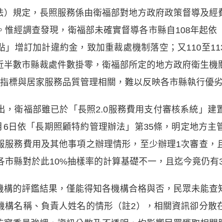
法）規定，長照服務係由衛福部對地方政府政策督導及經
。惟經調查發現，衛福部未確實督導各市縣自108年起依
」增訂加計違約金，致加重裁處機制落空；又110至1
近半數市縣裁處件數掛零，衛福部所定的地方政府衛生機
項指標與居家服務品質管理相關，難以反映各市縣執行優
出，衛福部雖已於「長照2.0服務費用支付審核系統」建
0月6日依「長期照顧特約管理辦法」第35條，明定地方
報服務費用及其他事項之辦理情形，至少辦理1次審查，
各市縣對於此10%抽樣率的計算基礎不一，且迄今竟仍有
機構的評鑑結果，僅能得知各機構合格與否，民眾未能查
機構名稱、負責人姓名的情形（註2），相關資訊卻分散