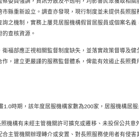
監察委員強調，資訊分散及不透明，均影響民眾獲取相關
跨市縣重新設立。調查亦發現，現行制度並未提供長照服
查詢之機制，實務上屢見居服機構假冒居服員或個案名義
府的查核資源。
，衛福部應正視相關監督制度缺失，並落實政策督導及健
合作，建立更嚴謹的服務監督體系，俾能有效遏止長照費
畫1.0時期，該年度居服機構家數為200家，居服機構居服員
若長照機構有未經主管機關許可擴充或遷移、未投保公共意
配合主管機關辦理轉介或安置、對長照服務使用者有侵害