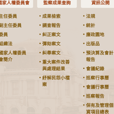
國家人權委員會
監察成果查詢
資訊公開
主任委員
成果檢索
法規
副主任委員
調查報告
統計
委員
糾正案文
廉政園地
組織法
彈劾案文
出版品
國家人權委員
糾舉案文
預決算及會計
會簡介
報告
重大案件改善
與處理結果
會議紀錄
紓解民怨小檔
巡察行事曆
案
會議行事曆
巡察報告
保有及管理個
資項目總表