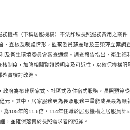
服務機構（下稱居服機構）不法詐領長照服務費用之案件
督、查核及裁處情形，監察委員蘇麗瓊及王榮璋立案調
會福利及衛生環境委員會審查通過。調查報告指出，衛生
查核制度，加強相關資訊透明度及可近性，以確保機構服
部確實檢討改進。
政府為布建居家式、社區式及住宿式服務，長照預算從10
破千億元。其中，居家服務更為長照服務中量能成長最為
，為105年的11.6倍，114年任職於居服機構之居服員計53
嚴謹，並確保落實於長照需求者的照顧。