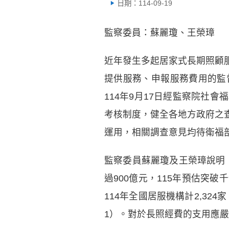
日期：114-09-19
監察委員：蘇麗瓊、王榮璋
近年發生多起居家式長期照顧
提供服務、申報服務費用的監
114年9月17日經監察院社
考核制度，健全各地方政府之
運用，相關調查意見均待衛福
監察委員蘇麗瓊及王榮璋說明，
過900億元，115年預估突
114年全國居服機構計2,324家
1）。對於長照經費的支用應