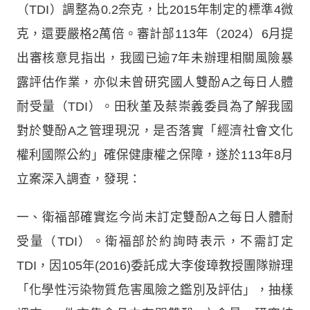
（TDI）調整為0.2奈克，比2015年制定的標準4微
克，還要嚴格2萬倍。審計部113年（2024）6月提
出審核意見指出，我國已逾7年未辦理相關風險暴
露評估作業，亦似未曾研究國人雙酚A之每日人體
耐受量（TDI）。田秋堇及蔡崇義委員為了解我國
對於雙酚A之管理現況，是否落實「經濟社會文化
權利國際公約」確保健康權之保障，遂於113年8月
立案深入調查，發現：
一、衛福部確實迄今尚未訂定雙酚A之每日人體耐
受量（TDI）。衛福部於約詢時表示，不需訂定
TDI，因105年(2016)委託成大李俊璋教授團隊辦理
「化學性污染物質危害風險之鑑別及評估」，抽樣