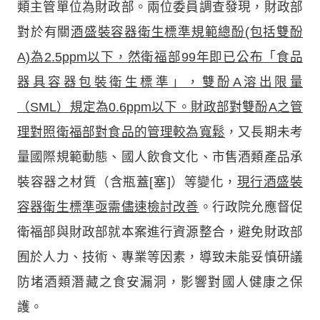
類主管單位為財政部。兩位委員調查發現，財政部
對於有關
酒盛裝容器衛生標準規範總酚(包括雙酚
A)為2.5ppm以下，然衛福部99年即已公布「食品
器具容器包裝衛生標準」，雙酚A溶出限量
（SML）規定為0.6ppm以下。財政部對雙酚A之管
理對照衛福部對食品的管理較為寬鬆
，又長期未考
量國際規範動態、國人飲食文化、市售酒類產品承
裝容器之材質（含瓶蓋[塞]）等變化，
現行酒盛裝
容器衛生標準亟需儘速檢討改善
。行政院允應督促
衛福部與財政部就本案進行資源整合，避免財政部
囿於人力、技術、專業等因素，導致未能妥慎研議
防堵酒類潛藏之食安漏洞，影響對國人健康之保
護。