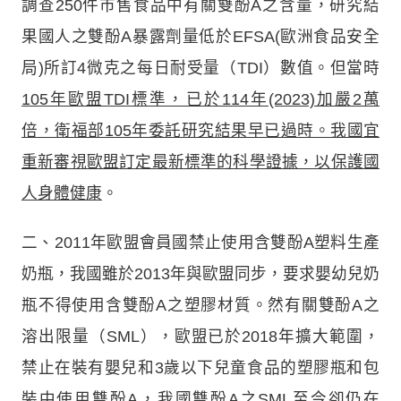
調查250件市售食品中有關雙酚A之含量，研究結
果國人之雙酚A暴露劑量低於EFSA(歐洲食品安全
局)所訂4微克之每日耐受量（TDI）數值。但當時
105年歐盟TDI標準，已於114年(2023)加嚴2萬
倍，衛福部105年委託研究結果早已過時。我國宜
重新審視歐盟訂定最新標準的科學證據，以保護國
人身體健康
。
二、2011年歐盟會員國禁止使用含雙酚A塑料生產
奶瓶，我國雖於2013年與歐盟同步，要求嬰幼兒奶
瓶不得使用含雙酚A之塑膠材質。然有關雙酚A之
溶出限量（SML），歐盟已於2018年擴大範圍，
禁止在裝有嬰兒和3歲以下兒童食品的塑膠瓶和包
裝中使用雙酚A，我國雙酚A之SML至今卻仍在