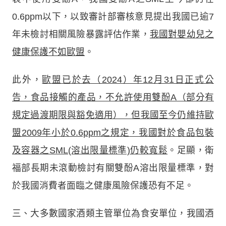
0.6ppm以下，以致審計部審核意見提出我國已逾7
年未檢討相關風險暴露評估作業，
我國對嬰幼兒之
健康保護不如歐盟
。
此外，
歐盟已於去（2024）年12月31日正式公
告，食品接觸的產品，不允許使用雙酚A（部分有
規定過渡期限與豁免適用），但我國至今仍維持歐
盟2009年小於0.6ppm之規定
，我國對於食品包裝
及容器之SML(溶出限量標準)仍較寬鬆
。足顯，衛
福部長期未滾動檢討有關雙酚A溶出限量標準，對
於我國消費者面臨之健康風險保護恐有不足。
三、大多數國家酒類主管單位為食安單位，我國酒