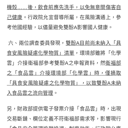
機殼……後，飲食前應先洗手，以免無意間傷害自
己健康
。行政院允宜督導所屬，在風險溝通上，參
考他國經驗，以儘量避免雙酚A影響國人健康。
六、兩位調查委員發現，
雙酚A目前尚未納入「具
食安風險疑慮化學物質」清單
，環境部雖將「化學
雲」介接衛福部參考雙酚A之申報資料，然
衛福部
之「食品雲」介接環境部「化學雲」時，僅摘取
「具食安風險疑慮之化學物質」，以致雙酚A未納
入食品雲之流向管理
。
另，財政部提供電子發票介接「食品雲」時，出現
交易斷鏈、欄位定義不符衛福部需求等，影響現行