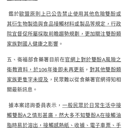
鑑於
歐盟原則上已公告禁止使用其他危險雙酚或
其衍生物製造與食品接觸材料或製品等規定，行政
院宜督促所屬採取前瞻趨勢規劃，更加關注雙酚類
家族對國人健康之影響
。
五、衛福部食藥署目前在
官網上對於雙酚A風險之
衛教資料，於106年後即未再更新
，
對其他雙酚類
家族更隻字未提及
，民眾難以從食藥署官網得知相
關最新訊息。
據本案諮詢委員表示，
一般民眾於日常生活中接
觸雙酚A之情形甚廣，然大多不知雙酚A在接觸油
脂時易於溶出，接觸感熱紙、收據、電子車票、手