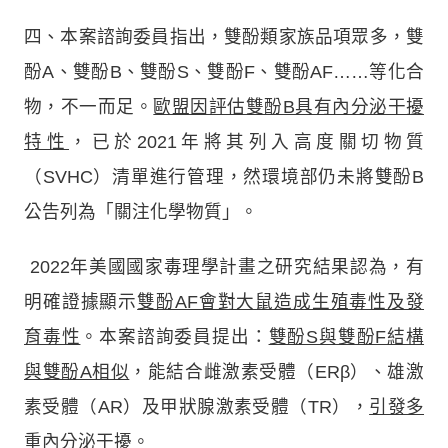
四、本案諮詢委員指出，雙酚類家族品項眾多，雙
酚A、雙酚B、雙酚S、雙酚F、雙酚AF……等化合
物，不一而足。
歐盟因評估雙酚B具有內分泌干擾
特性
，已於2021年將其列入高度關切物質
（SVHC）清單進行管理，然環境部仍未將雙酚B
公告列為「關注化學物質」。
2022年美國國家毒理學計畫之研究結果認為，有
明確證據顯示
雙酚AF會對大鼠造成生殖毒性及發
育毒性
。本案諮詢委員提出：
雙酚S與雙酚F結構
與雙酚A相似
，能結合雌激素受體（ERβ）、雄激
素受體（AR）及甲狀腺激素受體（TR），
引發多
重內分泌干擾
。