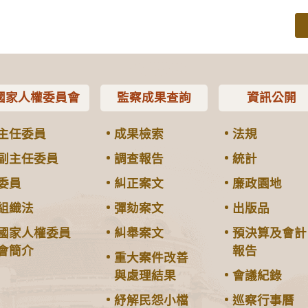
國家人權委員會
監察成果查詢
資訊公開
主任委員
成果檢索
法規
副主任委員
調查報告
統計
委員
糾正案文
廉政園地
組織法
彈劾案文
出版品
國家人權委員
糾舉案文
預決算及會計
會簡介
報告
重大案件改善
與處理結果
會議紀錄
紓解民怨小檔
巡察行事曆