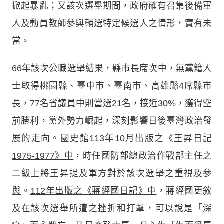
掀起暴亂；又該次選舉期間，政府確有召集後備軍
人及動員教師參與輔選特定候選人之情形，實有未
當。
66年該次公職選舉結果，縣市長席次中，無黨籍人
士取得桃園縣、臺中市、臺南市、高雄縣4席縣市
長，77名省議員中則當選21名，接近30%，獲得空
前勝利，黨外勢力崛起，深刻影響日後臺灣政治發
展的走向。
國史館113年10月出版之《王昇日記
1975-1977》中
，時任國防部總政治作戰部主任之
二級上將王昇
提及軍方對於該次選舉之重視及參
與
。
112年出版之《蔣經國日記》中
，蔣經國更敘
及在該次選舉所遭之挫折和打擊，可以說是
「深