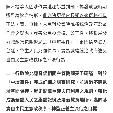
陳木樞等人因涉作票遭起訴並判刑，揭發戒嚴時期
選舉舞弊之情形，
此判決更坐實長期以來選務行政
不法，實非無據
。人民對於當時威權統治政府選舉
作票之疑慮，戕害公民投票權之公正性，終致爆發
群眾聚集包圍警局之「中壢事件」，更因情勢擴大
蔓延，肇生人民死傷情事，實為威權統治政府違反
自由民主憲政秩序之不法行為。
二、行政院允應督促相關主管機關妥予研議，對於
「中壢事件」完成詳細之調查研究，並透過不義遺
址空間保存、歷史記憶重建與再利用之規劃，轉化
成為全體人民之集體記憶及法治教育場所，邁向落
實自由民主憲政秩序、轉型正義主流化之目標