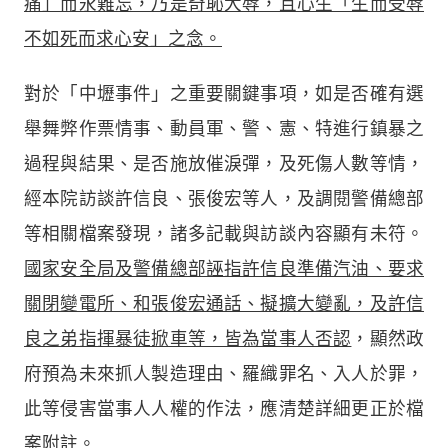
痛」而永難忘，乃是奇恥大辱，且心生「生而受辱
不如死而求心安」之念。
對於「中壢事件」之重要關鍵事項，如是否確有選
舉舞弊作票情事、動員軍、警、憲、特進行鎮暴之
過程與結果、是否施放催淚彈，及死傷人數等情，
經本院訪談許信良、張俊宏等人，及調閱警備總部
等相關檔案發現，諸多記載與訪談內容顯有未符。
國家安全局及警備總部誣指許信良準備汽油、要求
關閉變電所、和張俊宏通話、擬擴大變亂，及許信
良之弟指揮暴徒掀車等，皆為當事人否認
，顯然政
府預為未來抓人製造理由、羅織罪名、入人於罪，
此等侵害當事人人權的作法，應清楚詳細更正於檔
案附註。