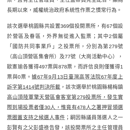
長期以來，威權統治政府系統性作票之慣常行為。
該次選舉桃園縣共設置369個投開票所，有67個設
於營區及眷區，外界無從進入監票；其中2個屬
「國防共同事業戶」之投票所，分別為第279號
（高山頂營區集會所）及77號（大崗活動中心），
歐憲瑜各獲得497票與878票，而許信良則僅獲得1
票與0票。
據67年9月13日臺灣高等法院67年度上
訴字第1414號判決所載
，該次選舉於桃園縣楊梅鎮
高山頂陸軍擎天營區會客室第279投票所，發生實
際到場投票者僅30人，惟竟有478人之署押冒領選
票圈蓋支持之候選人事件
；嗣因縣議員落選人之一
彭賢有之父彭盛祿告發，該投開票所之主任管理員