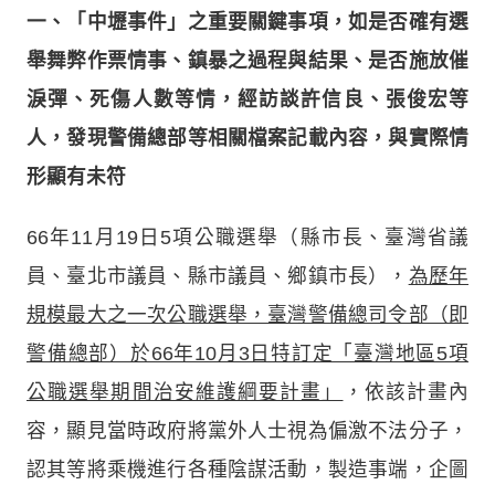
一、「中壢事件」之重要關鍵事項，如是否確有選
舉舞弊作票情事、鎮暴之過程與結果、是否施放催
淚彈、死傷人數等情，經訪談許信良、張俊宏等
人，發現警備總部等相關檔案記載內容，與實際情
形顯有未符
66年11月19日5項公職選舉（縣市長、臺灣省議
員、臺北市議員、縣市議員、鄉鎮市長），
為歷年
規模最大之一次公職選舉，臺灣警備總司令部（即
警備總部）於66年10月3日特訂定「臺灣地區5項
公職選舉期間治安維護綱要計畫」
，依該計畫內
容，顯見當時政府將黨外人士視為偏激不法分子，
認其等將乘機進行各種陰謀活動，製造事端，企圖