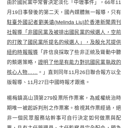
由於國民黨中常會決定淡化「中壢事件」，66年11
月19日事發後的第二天，國內媒體無一報導，只有
駐臺外國記者劉美遠(Melinda Liu)於香港新聞周刊
社報導「非國民黨及被排出國民黨的候選人，空前
的打敗了國民黨所提名的候選人」，及殷允芃提供
紐約時報報導
「許信良採取了些非正統及聳動中聽
的競選策略，
證明了他是有能力對抗國民黨執政的
核心人物……
。」直到同年11月26日聯合報方以全
版報導、11月27日中國時報才跟進。
楊梅鎮高山頂第279投票所作票案，為威權統治時
期唯一被起訴判刑之作票案。檢視其作票經過，絕
非一個民眾服務站幹事可自行決定如何做票與配
票，且有主任管理員、主任監察員完全配合，顯為