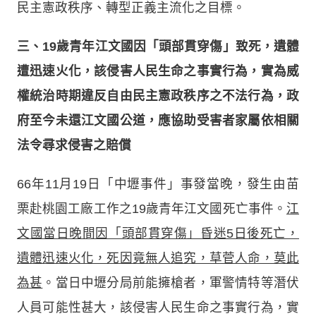
民主憲政秩序、轉型正義主流化之目標。
三、19
歲青年江文國因「頭部貫穿傷」致死，遺體
遭迅速火化，該侵害人民生命之事實行為，實為威
權統治時期違反自由民主憲政秩序之不法行為，政
府至今未還江文國公道，應協助受害者家屬依相關
法令尋求侵害之賠償
66年11月19日「中壢事件」事發當晚，發生由苗
栗赴桃園工廠工作之19歲青年江文國死亡事件。
江
文國當日晚間因「頭部貫穿傷」昏迷5日後死亡，
遺體迅速火化，死因竟無人追究，草菅人命，莫此
為甚
。當日中壢分局前能擁槍者，軍警情特等潛伏
人員可能性甚大，該侵害人民生命之事實行為，實