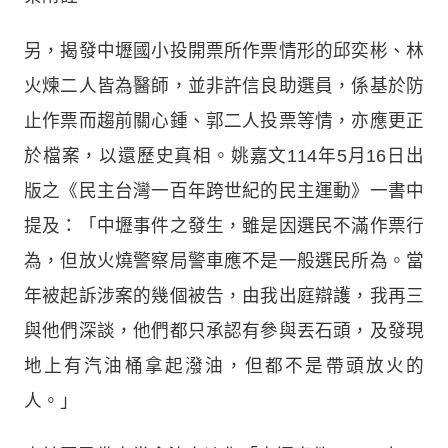
另，揭發中壢國小投開票所作票情形的邱奕彬、林
火煉二人皆為醫師，並非許信良助選員，係基於防
止作票而趨前關心鍾、郭二人投票等情，亦應更正
於檔案，以還歷史真相。姚嘉文114年5月16日出
版之《民主台灣一百年跨世紀的民主運動》一書中
提及：「中壢事件之發生，雖是因選民不滿作票行
為，但放火燒警察局警車應不是一般選民所為。當
年被起訴涉案的幾個被告，由我出庭辯護，我再三
與他們深談，他們都只承認有參與丟石頭，及發現
地上有汽油桶拿起潑油，但都不是帶頭放火的
人。」