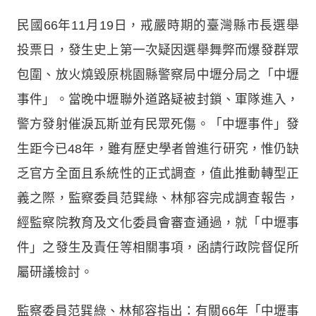
民國66年11月19日，戒嚴時期的臺灣縣市長選舉
投票日，發生史上第一次疑因選舉舞弊而爆發群眾
包圍、放火燒毀原桃園縣警察局中壢分局之「中壢
事件」。當晚中壢聯外道路疑被封鎖、軍隊進入，
警方發射催淚瓦斯並有民眾死傷。「中壢事件」發
生距今已48年，雖有歷史學者曾進行研究，惟仍缺
乏官方全面且系統性的正式調查，值此推動轉型正
義之際，監察委員范巽綠、林郁容完成調查報告，
經監察院教育及文化委員會審查通過，就「中壢事
件」之發生及責任等相關事項，函請行政院督促所
屬研議檢討。
監察委員范巽綠、林郁容指出：有關66年「中壢事