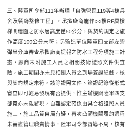
三、陸軍司令部111年辦理「自強營區119等4棟兵
舍及餐廳整修工程」，承攬廠商施作○○樓RF層樓
梯間牆面之防水層高度僅50公分，與契約規定之施
作高度100公分未符；另監造單位陸軍四支部左營
彈藥分庫審查承攬廠商提報之防水工程分項施工計
畫，廠商未附施工人員之相關技術證照文件供查
驗，施工期間亦未見相關人員之到場簽證紀錄，核
與契約規定未符，該等證照文件、簽證紀錄從形式
審查即可輕易發現有否提供，惟主辦機關陸軍四支
部竟亦未能發現，自難認定確係由具合格證照人員
施工，施工品質自屬有疑，再次凸顯機關履約過程
未善盡管理職責情事，陸軍司令部督導不周，核有