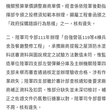
機關預算單價調整廠商單價，經查係依陸軍後勤指
揮部令頒之投標須知範本辦理，顯屬工程會函頒之
「政府採購錯誤行為態樣」之一，核有違失。
二、陸軍司令部111年辦理「自強營區119等4棟兵
舍及餐廳整修工程」，承攬廠商提報之屋頂防水塗
料送審資料與圖說規定之試驗方法數值未符，惟監
造單位陸軍四支部左營彈藥分庫及主辦機關陸軍四
支部未察而審查通過核定並辦理驗收合格，涉有作
業疏失；陸軍四支部雖於審計部查核通知後要求廠
商補正資料及扣罰，惟部分缺失並未深切檢討，補
正之佐證文件仍舊敷衍搪塞以對，陸軍司令部督導
不周，核有違失。