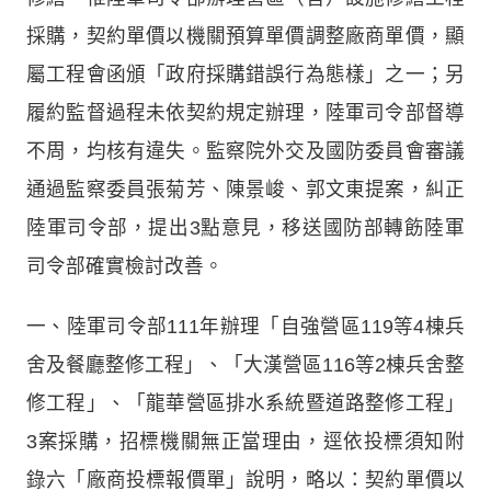
採購，契約單價以機關預算單價調整廠商單價，顯
屬工程會函頒「政府採購錯誤行為態樣」之一；另
履約監督過程未依契約規定辦理，陸軍司令部督導
不周，均核有違失。監察院外交及國防委員會審議
通過監察委員張菊芳、陳景峻、郭文東提案，糾正
陸軍司令部，提出3點意見，移送國防部轉飭陸軍
司令部確實檢討改善。
一、陸軍司令部111年辦理「自強營區119等4棟兵
舍及餐廳整修工程」、「大漢營區116等2棟兵舍整
修工程」、「龍華營區排水系統暨道路整修工程」
3案採購，招標機關無正當理由，逕依投標須知附
錄六「廠商投標報價單」說明，略以：契約單價以