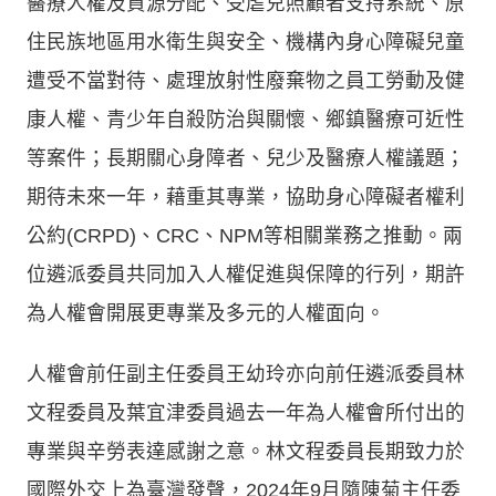
醫療人權及資源分配、受虐兒照顧者支持系統、原
住民族地區用水衛生與安全、機構內身心障礙兒童
遭受不當對待、處理放射性廢棄物之員工勞動及健
康人權、青少年自殺防治與關懷、鄉鎮醫療可近性
等案件；長期關心身障者、兒少及醫療人權議題；
期待未來一年，藉重其專業，協助身心障礙者權利
公約(CRPD)、CRC、NPM等相關業務之推動。兩
位遴派委員共同加入人權促進與保障的行列，期許
為人權會開展更專業及多元的人權面向。
人權會前任副主任委員王幼玲亦向前任遴派委員林
文程委員及葉宜津委員過去一年為人權會所付出的
專業與辛勞表達感謝之意。林文程委員長期致力於
國際外交上為臺灣發聲，2024年9月隨陳菊主任委