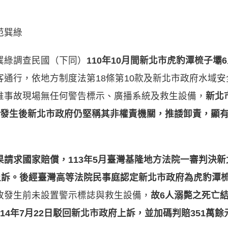
范巽綠
巽綠調查民國（下同）
110
年
10
月間新北市虎豹潭梳子壩
6
通行，依地方制度法第18條第10款及新北市政府水域
惟事故現場無任何警告標示、廣播系統及救生設備，
新北
發生後新北市政府仍堅稱其非權責機關，推諉卸責，顯
果請求國家賠償，
113
年
5
月臺灣基隆地方法院一審判決新
上訴
。
後經臺灣高等法院民事庭認定新北市政府為虎豹潭
故發生前未設置警示標誌與救生設備，
故
6
人溺斃之死亡
14
年
7
月
22
日駁回新北市政府上訴
，
並加碼判賠
351
萬餘