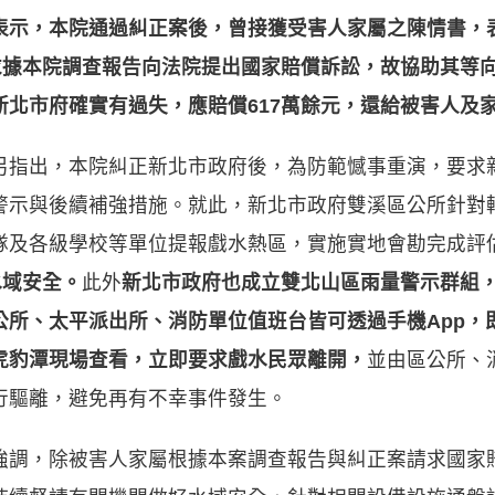
表示，本院通過糾正案後，曾接獲受害人家屬之陳情書，
求據本院調查報告向法院提出國家賠償訴訟，故協助其等
北市府確實有過失，應賠償617萬
餘元，還給被害人及
另指出，本院糾正新北市政府後，為防範憾事重演，要求
警示與後續補強措施。就此，新北市政府雙溪區公所針對
隊及各級學校等單位提報戲水熱區，實施實地會勘完成評
水域安全。
此外
新北市政府也成立雙北山區雨量警示群組
公所、太平派出所、消防單位值班台皆可透過手機
App
，
虎豹潭現場查看，立即要求戲水民眾離開，
並由區公所、
行驅離，避免再有不幸事件發生。
強調，除被害人家屬根據本案調查報告與糾正案請求國家