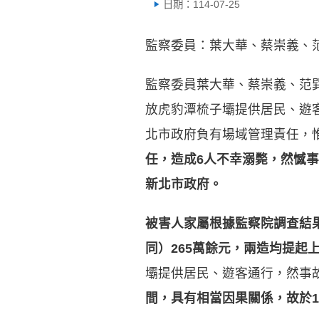
日期：114-07-25
監察委員：葉大華、蔡崇義、
監察委員葉大華、蔡崇義、范
放虎豹潭梳子壩提供居民、遊客
北市政府負有場域管理責任，
任，造成
6
人不幸溺斃，然憾事
新北市政府。
被害人家屬根據監察院調查結
同）
265
萬餘元，兩造均提起
壩提供居民、遊客通行，然事
間，具有相當因果關係，故於
1