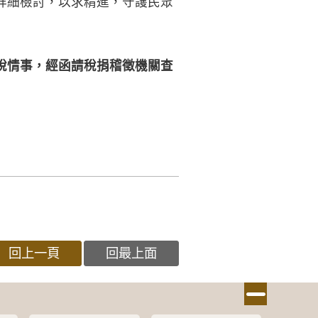
詳細檢討，以求精進，守護民眾
稅情事，經函請稅捐稽徵機關查
回上一頁
回最上面