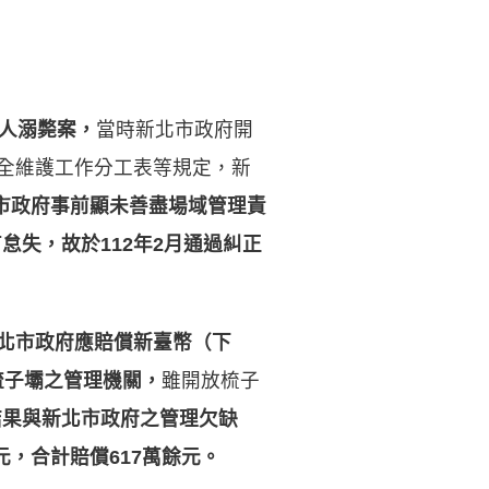
人溺斃案，
當時新北市政府開
安全維護工作分工表等規定，新
市政府事前顯未善盡場域管理責
有怠失
，
故於
112
年
2
月通過糾正
北市政府應賠償新臺幣（下
梳子壩之管理機關，
雖開放梳子
結果與新北市政府之管理欠缺
元，合計賠償
617
萬餘元。