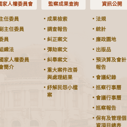
國家人權委員會
監察成果查詢
資訊公開
主任委員
成果檢索
法規
副主任委員
調查報告
統計
委員
糾正案文
廉政園地
組織法
彈劾案文
出版品
國家人權委員
糾舉案文
預決算及會計
會簡介
報告
重大案件改善
與處理結果
會議紀錄
紓解民怨小檔
巡察行事曆
案
會議行事曆
巡察報告
保有及管理個
資項目總表