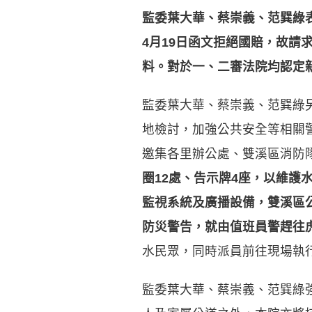
監委葉大華、蔡崇義、范巽綠
4
月
19
日函文拒絕國賠
，
故請
料。對於一、二審法院均認定新
監委葉大華、蔡崇義、范巽綠
地檢討，加強公共安全等相關
邀集各里辦公處、雙溪區消防
圈
12
處、告示牌
4
座，以維護
監視系統及廣播設備，雙溪區
防災警告，就由值班員警趕往
水民眾，同時派員前往現場執
監委葉大華、蔡崇義、范巽綠