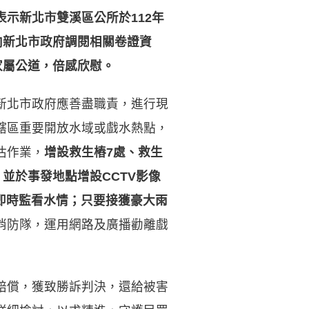
表示新北市雙溪區公所於
112
年
向新北市政府調閱相關卷證資
家屬公道，倍感欣慰。
新北市政府應善盡職責，進行現
轄區重要開放水域或戲水熱點，
估作業，
增設救生樁
7
處、救生
，並於事發地點增設
CCTV
影像
即時監看水情；只要接獲豪大雨
消防隊，運用網路及廣播勸離戲
賠償，獲致勝訴判決，還給被害