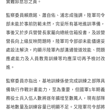
實難卸怠忽之責。
監察委員賴鼎銘、蕭自佑、浦忠成強調，陸軍司令
部未能於事前防範未然，完妥所有基地進訓準備，
事後又於步兵營營長家屬向總統信箱投書，及該營
營長向上級反映問題時，陸軍司令部卻未能儘速妥
處設法解決，均顯示陸軍內部溝通管道效能、問題
應處能力及人員教育訓練等均應深切再予檢討改
進。
監察委員亦指出，基地訓練係使完成訓練之部隊具
備執行作戰計畫能力，至為重要，但國軍1年期義
務役士兵入伍人數將逐年擴增至數萬人，現有部隊
基地數量及訓練容量已明顯不足。又陸軍司令部將