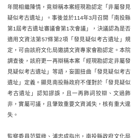
年間相繼陳情，竟辯稱本案經現勘認定「非屬發見
疑似考古遺址」。事後並於114年3月召開「南投縣
第1屆考古遺址審議會第1次會議」，決議認為是否
適用文資法第57條第2項「發見疑似考古遺址」規
定，可由該府文化局邀請文資專家會勘認定。本院
調查後，該府更一再辯稱本案「經現勘認定非屬發
見疑似考古遺址」等語，妄圖扭曲「發見疑似考古
遺址」定義。顯見南投縣政府不僅對於「發見疑似
考古遺址」認知謬誤，且一再飾詞狡辯、文過飾
非，實屬可議，且肇致重要文資滅失，核有重大違
失。
監察委員范巽綠、浦忠成指出，南投縣政府文化局