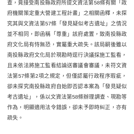
查，竟接受南投縣政府所提文資法第58條有關「政
府機關策定重大營建工程計畫」之相關函釋，未探
究其與文資法第57條「發見疑似考古遺址」之情況
並不相同，即函稱「尊重」該府處置，致南投縣政
府文化局有恃無恐，實屬重大疏失。該局嗣後雖以
南投縣政府文化局於現勘時逕行決議採施工監看，
且未依法將施工監看結論送審議會審議，未符文資
法第57條第2項之規定，但僅認屬行政程序瑕疵，
卻未探究南投縣政府自始即否認本案為「發見疑似
考古遺址」，係以文資法第58條辦理調查、現勘等
作為，明顯適用法令錯誤，卻未予即時糾正，亦有
疏失。