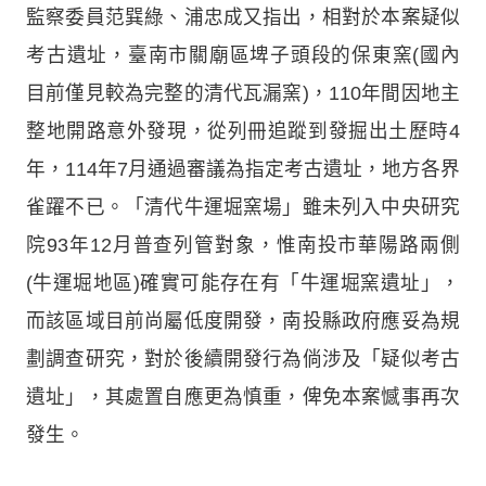
監察委員范巽綠、浦忠成又指出，相對於本案疑似
考古遺址，臺南市關廟區埤子頭段的保東窯(國內
目前僅見較為完整的清代瓦漏窯)，110年間因地主
整地開路意外發現，從列冊追蹤到發掘出土歷時4
年，114年7月通過審議為指定考古遺址，地方各界
雀躍不已。「清代牛運堀窯場」雖未列入中央研究
院93年12月普查列管對象，惟南投市華陽路兩側
(牛運堀地區)確實可能存在有「牛運堀窯遺址」，
而該區域目前尚屬低度開發，南投縣政府應妥為規
劃調查研究，對於後續開發行為倘涉及「疑似考古
遺址」，其處置自應更為慎重，俾免本案憾事再次
發生。