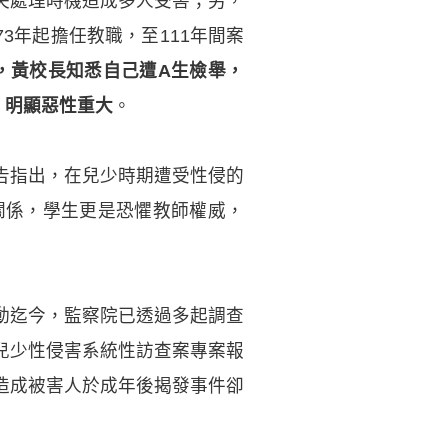
失處理時機造成多人受害；另，
73年起擔任教職，至111年間案
，黃校長知悉自己遭A生檢舉，
，明顯惡性重大
。
告指出，在兒少時期遭受性侵的
關係，學生更是恐懼教師權威，
運動迄今，監察院已透過多起調查
兒少性侵害系統性訪查案專案報
造成被害人於成年後揭發事件卻