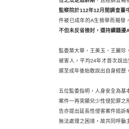
任之法定追訴期
，且經調查揭
監察院於112年12月間調查
件被已成年的A生檢舉而揭發
不但未反省檢討，還持續騷擾
監委葉大華、王美玉、王麗珍
被害人，平均24年才首次說
遲至成年後始敢說出自身經歷
五位監委指明，人身安全為基本
案件一再突顯兒少性侵犯罪之
告亦提出延長性侵害案件追訴
無法處理之困境，故共同呼籲