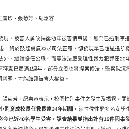
王麗珍、張菊芳、紀惠容
發現，被害人勇敢揭露幼年被害情事後，無奈已逾刑事追
年後，終於鼓起勇氣尋求司法正義，卻發現早已超過追訴
外，繼續擔任公職。而憲法法庭受理性暴力犯罪僅20年
聲請釋憲已屆滿1週年，部分立委也將提案修法，監察院
期議題，才能維護被害人權益。
、張菊芳、紀惠容表示，校園性別事件之發生及揭露，關
國小劉育成校長任教長達34年期間
，涉性侵性騷多名女學
迄今已近40名學生受害，調查結果並指出計有15件因事