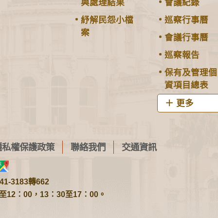
與處理結果
會議紀錄
紓解民怨小檔
巡察行事曆
案
會議行事曆
巡察報告
保有及管理個
資項目總表
更多
隱私權保護政策
聯絡我們
交通資訊
1-3183轉662
2：00，13：30至17：00。