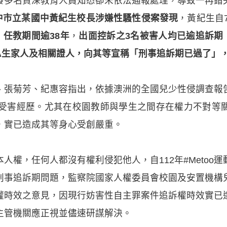
發多名資深教育人員知悉卻未依法通報處理，導致一再錯
臺中市立某國中黃紀生校長涉嫌性騷性侵案發現
，黃紀生自
，
任教期間逾38年
，
出面控訴之3名被害人均已逾追訴期
A生家人及相關證人，向其等宣稱「刑事追訴期已過了」
、張菊芳、紀惠容指出，依據澳洲的全國兒少性侵調查報
出受害經歷。尤其在校園教師與學生之間存在權力不對等
，實已造成其等身心受創嚴重。
人權，任何人都沒有權利侵犯他人，自112年#Metoo
刑事追訴期問題，監察院國家人權委員會校園及安置機構
權時效之意見，因現行妨害性自主罪案件追訴權時效實已
主管機關應正視並儘速研謀解決。