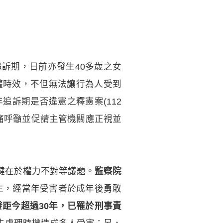
訴期，日前亦發生40多歲之女
權時效，不但無法讓行為人受到
追訴期是否違憲之釋憲案(112
沉痛呼籲並促請主管機關應正視並
鍵在於權力不對等議題。
監察院
生，經當年受害者於成年後勇敢
發距今超過30年，已罹於刑事責