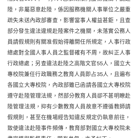
陸，非屬惡意赴陸，係因服務機關人事單位之嚴重
疏失未送內政部審查，影響當事人權益甚鉅，且查
部分發生違法違規赴陸案件之機關，未落實公務人
員請假規則有關准假始得離開任所規定，人事行政
總處對全國人事人員之監督確有不周，故糾正人事
行政總處；另查違法赴陸之高階文官55人，國立大
專校院兼任行政職務之教育人員即占35人，且遍布
各國立大專校院，內政部雖已函請各國立大專校院
遵守赴陸管理法規，然部分教育人員卻不甚明瞭赴
陸管理法規，抑有少數教育人員故意不遵循教師請
假規則，甚至在機場經告知違反規定仍執意前往，
致使違法赴陸事件頻傳，教育部對國立大專校院未