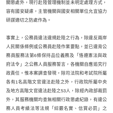
關懲處外，現行赴陸管理機制並未明定處理方式，
容有國安疑慮，主管機關與國安相關單位允宜協力
研謀適切之防處作為。
事實上，公務員違法違規赴陸之行為，除違反兩岸
人民關係條例或公務員赴陸作業要點，並已違背公
務員服務法第6條保持品位義務及「恪遵憲法與政
府法令」之公務人員服務誓言，各機關自應追究行
政責任。惟本案調查發現，除司法院和考試院所屬
各有1名高階文官違法赴陸之外，行政院所屬中央
及地方高階文官違法赴陸之53人，除經內政部裁罰
外，其服務機關均查無相關行政懲處紀錄，有違公
務人員考績法等法規「綜覈名實、信賞必罰」之