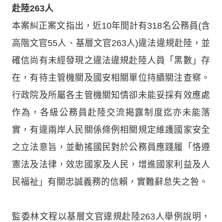
赴陸263人
本案糾正案文指出，近10年間計有318名公務員(含
高階文官55人、基層文官263人)違法違規赴陸，並
確信尚有未經發現之違法違規赴陸人員「黑數」存
在，有待主管機關及國安相關單位持續關注查察。
行政院及所屬各主管機關知情卻未能妥採有效應處
作為，各級公務員赴陸交流揭露制度迄亦未能落
實，有違兩岸人民關係條例相關規定維護國家安全
之立法意旨，並動搖國民對於公務員應踐履「恪遵
憲法及法律，效忠國家及人民，增進國家利益及人
民福祉」有關忠誠義務的信賴，實難辭怠失之咎。
監委林文程以基層文官違規赴陸263人舉例說明，