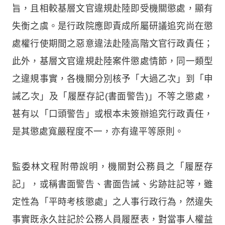
旨，且相較基層文官違規赴陸即受機關懲處，顯有
失衡之虞。是行政院應即責成所屬研議追究尚在懲
處權行使期間之惡意違法赴陸高階文官行政責任；
此外，基層文官違規赴陸案件懲處情節，同一類型
之違規事實，各機關分別核予「大過乙次」到「申
誡乙次」及「履歷存記(書面警告)」不等之懲處，
甚有以「口頭警告」或根本未簽辦追究行政責任，
是其懲處寬嚴程度不一，亦有違平等原則。
監委林文程附帶說明，機關對公務員之「履歷存
記」，或稱書面警告、書面告誡、劣跡註記等，雖
定性為「平時考核懲處」之人事行政行為，然違失
事實既永久註記於公務人員履歷表，對當事人權益