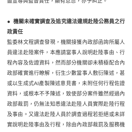
盡宣導與監督責任，顯有怠忽，亦予糾正。
●
機關未確實調查及追究違法違規赴陸公務員之行
政責任
監委林文程調查發現，機關接獲內政部函詢所屬人
員違法赴陸案件，本應請當事人說明赴陸事由、行
程內容及佐證資料，然而部分機關卻未積極配合內
政部確實進行瞭解，衍生少數當事人敷衍陳述，甚
或以生成式AI產製陳述意見書，未附任何行程佐證
資料，或根本不予陳述，致使部分案件雖然經過內
政部裁罰，仍無法知悉違法赴陸人員實際赴陸行程
及事由。又違法赴陸人員於調查過程若拒絕或未詳
實說明赴陸事由及行程，除由內政部裁罰及服務機