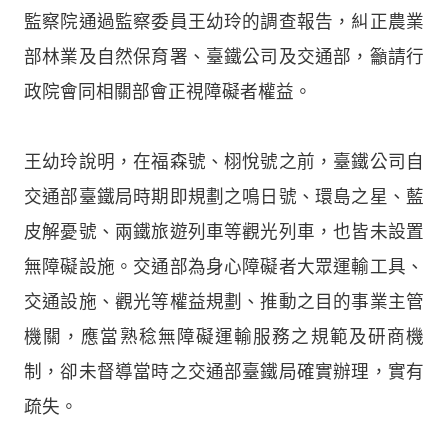
監察院通過監察委員王幼玲的調查報告，糾正農業
部林業及自然保育署、臺鐵公司及交通部，籲請行
政院會同相關部會正視障礙者權益。
王幼玲說明，在福森號、栩悅號之前，臺鐵公司自
交通部臺鐵局時期即規劃之鳴日號、環島之星、藍
皮解憂號、兩鐵旅遊列車等觀光列車，也皆未設置
無障礙設施。交通部為身心障礙者大眾運輸工具、
交通設施、觀光等權益規劃、推動之目的事業主管
機關，應當熟稔無障礙運輸服務之規範及研商機
制，卻未督導當時之交通部臺鐵局確實辦理，實有
疏失。