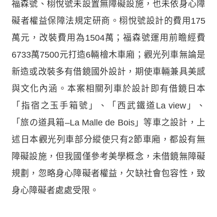
福森號、栩悅號未設置無障礙設施，也未依身心障
礙者權益保障法規定研商。栩悅號設計的費用175
萬元，改裝費用為1504萬；福森號運用前瞻經費
6733萬7500元打造6輛檜木車廂；觀光列車無論是
新造或改裝多有借鏡國外設計，期使車輛兼具美感
與文化內涵。本案相關列車於設計即有借鏡日本
「指宿之玉手箱號」、「西武鐵道La view」、
「旅の道具箱–La Malle de Bois」等車之設計，上
述日本觀光列車部分縱使只有2節車廂，都設有無
障礙設施，但我國僅參考美學概念，未借鏡無障礙
規劃，忽略身心障礙者權益，欠缺社會包容性，致
身心障礙者處處受限。