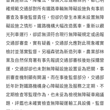
督實施辦法、障權法、發展大眾運輸條例，都已明
確規範交通部對所有鐵路車輛無障礙設施負有事前
審查及事後監督責任，但卻仍發生本案未設置無障
礙設施之情形。鐵路機構大幅改造舊車，重新以觀
光列車運行，卻認無須符合現行無障礙規定或函報
交通部審查，實有疑義，交通部允應對此現象確實
檢討並落實監督。另福森號為新造列車，農業部林
業及自然保育署有事先報請交通部審核後始採購營
運，交通部卻也未對無障礙設施設置妥為把關，事
前審查機制顯有闕漏。而在事後監督部分，交通部
近年針對鐵路機構身心障礙設施及服務之定期、不
定期檢查等監理作為，也未妥為檢視無障礙車廂議
題，評鑑也未確實檢查無障礙運輸工具設備，監督