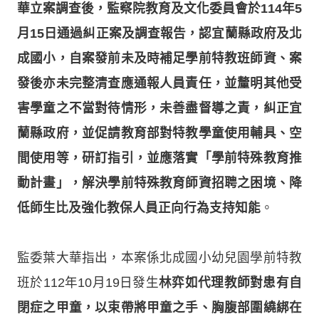
華立案調查後，監察院教育及文化委員會於114年5
月15日通過糾正案及調查報告，認宜蘭縣政府及北
成國小，自案發前未及時補足學前特教班師資、案
發後亦未完整清查應通報人員責任，並釐明其他受
害學童之不當對待情形，未善盡督導之責，糾正宜
蘭縣政府，並促請教育部對特教學童使用輔具、空
間使用等，研訂指引，並應落實「學前特殊教育推
動計畫」，解決學前特殊教育師資招聘之困境、降
低師生比及強化教保人員正向行為支持知能
。
監委葉大華指出，本案係北成國小幼兒園學前特教
班於112年10月19日發生
林弈如代理教師對患有自
閉症之甲童，以束帶將甲童之手、胸腹部圍繞綁在