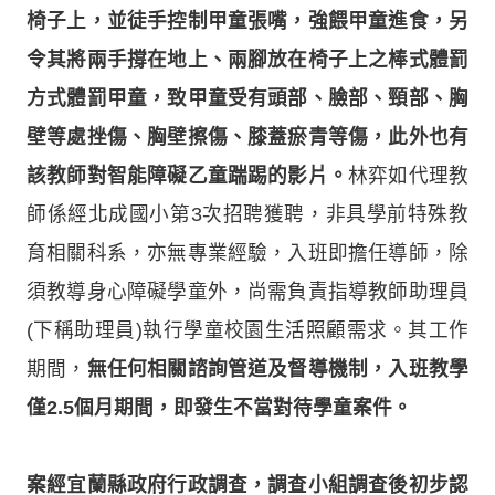
椅子上，並徒手控制甲童張嘴，強餵甲童進食，另
令其將兩手撐在地上、兩腳放在椅子上之棒式體罰
方式體罰甲童，致甲童受有頭部、臉部、頸部、胸
壁等處挫傷、胸壁擦傷、膝蓋瘀青等傷，此外也有
該教師對智能障礙乙童踹踢的影片。
林弈如代理教
師係經北成國小第3次招聘獲聘，非具學前特殊教
育相關科系，亦無專業經驗，入班即擔任導師，除
須教導身心障礙學童外，尚需負責指導教師助理員
(下稱助理員)執行學童校園生活照顧需求。其工作
期間，
無任何相關諮詢管道及督導機制，入班教學
僅2.5個月期間，即發生不當對待學童案件。
案經宜蘭縣政府行政調查，調查小組調查後初步認