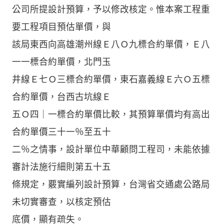
公司所提設計預算，予以修改核定。惟本案工程重
要工程項目預估單價，與
該局東西向高雄潮州線Ｅ八Ｏ九標合約單價，Ｅ八
一一標合約單價，北門玉
井線Ｅ七Ｏ三標合約單價，東石嘉義線Ｅ六Ｏ五標
合約單價，台西古坑線Ｅ
五Ｏ四｜一標合約單價比較，其預算單價均有高出
合約單價三十一％至五十
二％之情事，設計單位中華顧問工程司，未能依據
審計法施行細則第五十五
條規定，覈實編列設計預算，台灣省交通處公路局
未切實審查，以核定預估
底價，顯有疏失。