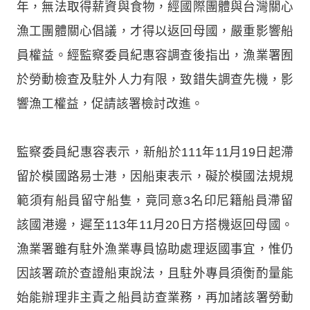
年，無法取得薪資與食物，經國際團體與台灣關心
漁工團體關心倡議，才得以返回母國，嚴重影響船
員權益。經監察委員紀惠容調查後指出，漁業署囿
於勞動檢查及駐外人力有限，致錯失調查先機，影
響漁工權益，促請該署檢討改進。
監察委員紀惠容表示，新船於111年11月19日起滯
留於模國路易士港，因船東表示，礙於模國法規規
範須有船員留守船隻，竟同意3名印尼籍船員滯留
該國港邊，遲至113年11月20日方搭機返回母國。
漁業署雖有駐外漁業專員協助處理返國事宜，惟仍
因該署疏於查證船東說法，且駐外專員須衡酌量能
始能辦理非主責之船員訪查業務，再加諸該署勞動