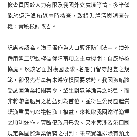
檢查員囿於人力有限及我國外交處境等情，多半僅
能於遠洋漁船返臺時檢查，致錯失釐清與調查先
機，實應檢討改善。
紀惠容認為，漁業署作為人口販運防制法中，境外
僱用漁工勞動權益保障事項之主責機關，自應積極
協處。然該署面對模國要求3名船員留守船隻之規
範，卻優先考量若未遵守模國要求時，我國漁船將
受該國漁業相關禁令，肇生對遠洋漁業之影響，而
非將滯留船員之權益列為首位，並衍生公民團體質
疑漁業署何以犧牲漁工權益，來換取我國遠洋漁業
之順利運作，實斲傷政府形象。又本案涉及港口國
規定與國際漁業情勢之研判，未來實難排除有類此