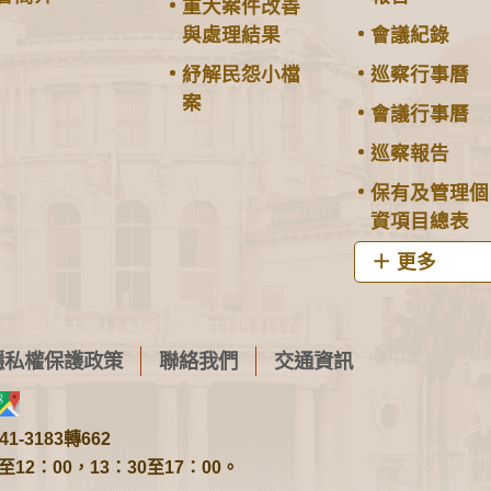
重大案件改善
與處理結果
會議紀錄
紓解民怨小檔
巡察行事曆
案
會議行事曆
巡察報告
保有及管理個
資項目總表
更多
隱私權保護政策
聯絡我們
交通資訊
1-3183轉662
2：00，13：30至17：00。