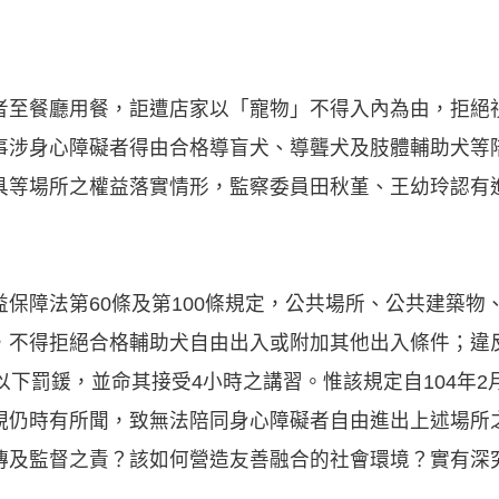
者至餐廳用餐，詎遭店家以「寵物」不得入內為由，拒絕
事涉身心障礙者得由合格導盲犬、導聾犬及肢體輔助犬等
具等場所之權益落實情形，監察委員田秋堇、王幼玲認有
保障法第60條及第100條規定，公共場所、公共建築物
，不得拒絕合格輔助犬自由出入或附加其他出入條件；違
以下罰鍰，並命其接受4小時之講習。惟該規定自104年2
視仍時有所聞，致無法陪同身心障礙者自由進出上述場所
傳及監督之責？該如何營造友善融合的社會環境？實有深