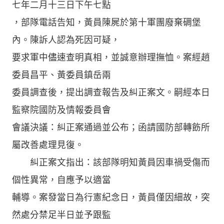
七年二月十三日下午七點
，部隊電話告知，黃員陳屍於第十軍團廢棄碉堡
內。陳訴人認為死因可疑，
要求軍中儘速查明真相，並誠意辦理撫恤。案經趙
委員昌平、黃委員鎮岳兩
委員調查後，提出調查報告及糾正案文。嗣經本日
監察院國防及情報委員會
會議決議：糾正案通過並公布；函請國防部轉飭所
屬改善處理見復。
糾正案文指出：該部隊明知黃員因車禍受傷而
個性異常，自應予以適當
輔導。案發當日為行憲紀念日，黃員僅因細故，突
然處分禁足半日並予跟監