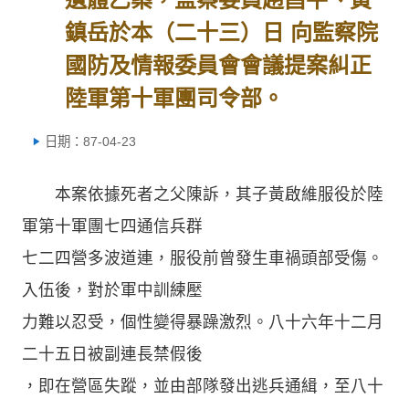
鎮岳於本（二十三）日 向監察院
國防及情報委員會會議提案糾正
陸軍第十軍團司令部。
日期：87-04-23
本案依據死者之父陳訴，其子黃啟維服役於陸
軍第十軍團七四通信兵群
七二四營多波道連，服役前曾發生車禍頭部受傷。
入伍後，對於軍中訓練壓
力難以忍受，個性變得暴躁激烈。八十六年十二月
二十五日被副連長禁假後
，即在營區失蹤，並由部隊發出逃兵通緝，至八十