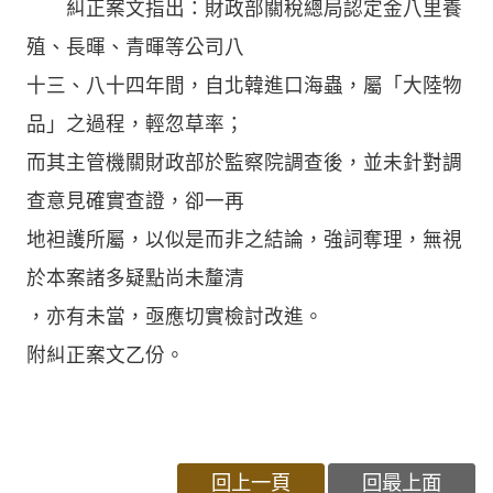
糾正案文指出：財政部關稅總局認定金八里養
殖、長暉、青暉等公司八
十三、八十四年間，自北韓進口海蟲，屬「大陸物
品」之過程，輕忽草率；
而其主管機關財政部於監察院調查後，並未針對調
查意見確實查證，卻一再
地袒護所屬，以似是而非之結論，強詞奪理，無視
於本案諸多疑點尚未釐清
，亦有未當，亟應切實檢討改進。
附糾正案文乙份。
回上一頁
回最上面