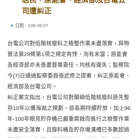
司遭糾正
日期：108-08-07
台電公司對低階核廢料之檢整作業未盡落實，與物
管法第29條第1項之規定有悖，洵有未當；原能會
及經濟部亦未善盡督導責任，均核有違失；監察院
今(7)日通過監察委員張武修之提案，糾正原能會、
經濟部及台電公司。
糾正案文指出，台電公司對蘭嶼低階核廢料原先暫
存10年以備海拋之規劃，卻長期持續貯放，加上96
年-100年眼見貯存桶已嚴重腐蝕而進行之檢整作業
未盡安全落實，且廢料桶及貯存壕溝槽已多數超過