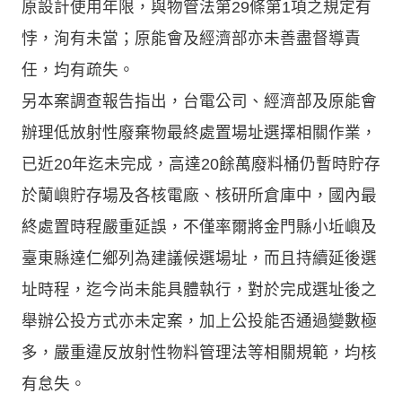
原設計使用年限，與物管法第29條第1項之規定有
悖，洵有未當；原能會及經濟部亦未善盡督導責
任，均有疏失。
另本案調查報告指出，台電公司、經濟部及原能會
辦理低放射性廢棄物最終處置場址選擇相關作業，
已近20年迄未完成，高達20餘萬廢料桶仍暫時貯存
於蘭嶼貯存場及各核電廠、核研所倉庫中，國內最
終處置時程嚴重延誤，不僅率爾將金門縣小坵嶼及
臺東縣達仁鄉列為建議候選場址，而且持續延後選
址時程，迄今尚未能具體執行，對於完成選址後之
舉辦公投方式亦未定案，加上公投能否通過變數極
多，嚴重違反放射性物料管理法等相關規範，均核
有怠失。