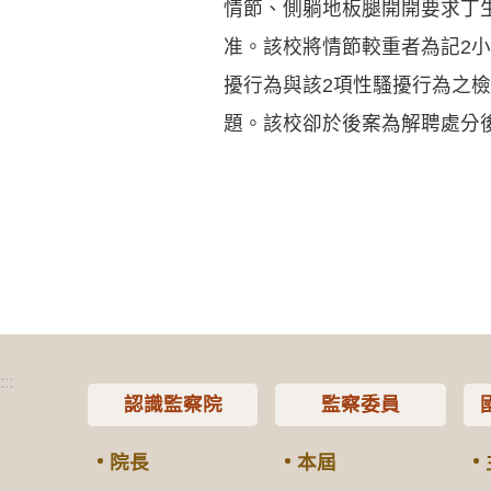
情節、側躺地板腿開開要求丁生
准。該校將情節較重者為記2
擾行為與該2項性騷擾行為之
題。該校卻於後案為解聘處分
:::
認識監察院
監察委員
院長
本屆