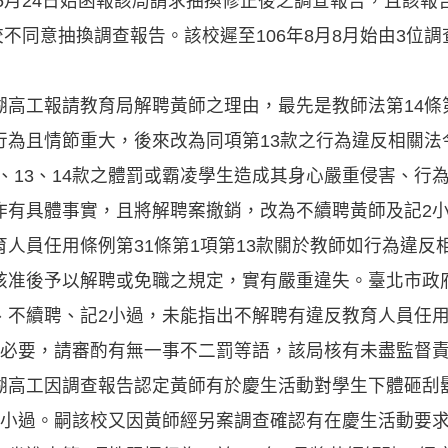
年5月24日始函報該局請求抽換修正後之調查報告，且該
該校不同意抽換調查報告。該校遲至106年8月8月始由3位
高工報請教育局解聘黃師之理由，最先是教師法第14條
行為且情節重大，後來改為同項第13款之行為違反相關法
12、13、14款之體罰或霸凌學生造成其身心嚴重侵害、
作有具體事實，且將解聘案撤銷，改為不續聘黃師及記2
人員任用條例第31條第1項第13款關於教師如行為違反
核准後予以解聘或免職之規定，實有嚴重違失。臺北市政
、不續聘、記2小過，未能指出不解聘有違反教育人員任
之必要，請審酌有無一事不二罰等語，該局核有未盡監督
湖高工因調查報告認定黃師有於慶生活動對學生下體砸刮
2小過。嗣該校又因黃師經另案調查確認有在慶生活動要求