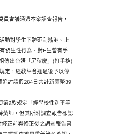
委員會議通過本案調查報告，
生活動對學生下體砸刮鬍泡、上
否有發生性行為、對E生曾有手
組傳出台語「尻秋慶」(打手槍)
項規定，經教評會通過後予以停
追討請假284日共計新臺幣39
1項第9款規定「經學校性別平等
聘黃師，但其所附調查報告卻認
附修正前與修正後之調查報告書