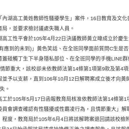
「內湖高工黃姓教師性騷擾學生」案件，16日教育及文化
育局，並要求檢討議處失職人員。
高工性平會於105年4月22日決議教師黃立暐成立於慶
有應到的未到)」黃色笑話、在全班同學面前質問C生是
蓋碰觸丁生下半身隱私部位、在全班同學的手機LINE群
情節重大，該校卻未依教師法第14條第1項第9款及第4
並予以支薪，直到106年10月12日解聘案成立後才向黃師
違失。
工於105年5月17日函報教育局核准依教師法第14條第
委員會調查確認有性騷擾或性霸凌行為，且情節重大」解
程度，教育局於105年6月4日將該解聘案退回請該校檢