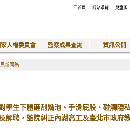
回首頁
網站導覽
兒童版
國家人權委員會
監察成果查詢
資訊公開
委員新聞稿
對學生下體砸刮鬍泡、手滑屁股、碰觸隱私
及解聘，監院糾正內湖高工及臺北市政府