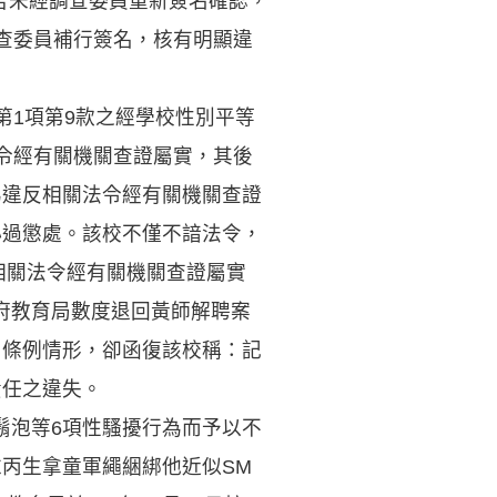
報告未經調查委員重新簽名確認，
調查委員補行簽名，核有明顯違
第1項第9款之經學校性別平等
令經有關機關查證屬實，其後
行為違反相關法令經有關機關查證
小過懲處。該校不僅不諳法令，
相關法令經有關機關查證屬實
府教育局數度退回黃師解聘案
用條例情形，卻函復該校稱：記
責任之違失。
鬍泡等6項性騷擾行為而予以不
丙生拿童軍繩綑綁他近似SM