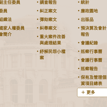
副主任委員
調查報告
統計
委員
糾正案文
廉政園地
組織法
彈劾案文
出版品
國家人權委員
糾舉案文
預決算及會計
會簡介
報告
重大案件改善
與處理結果
會議紀錄
紓解民怨小檔
巡察行事曆
案
會議行事曆
巡察報告
保有及管理個
資項目總表
更多