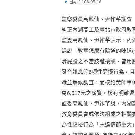
日期：108-05-16
監察委員高鳳仙、尹祚芊調查
糾正內湖高工及臺北市政府教
監委高鳳仙、尹祚芊表示，內湖
課說「教室怎麼有陰道的味道(
滑屁股之不當肢體接觸、曾用膝
發音訊息等6項性騷擾行為，且
職並靜候調查，而核給黃師事假
萬6,517元之薪資，核有明確
監委高鳳仙、尹祚芊說，內湖高
教育委員會或依法組成之相關
為性騷擾行為「未達情節重大」