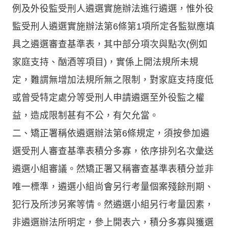
例及外役監受刑人遴選實施辦法進行遴選，惟外役
監受刑人遴選實施辦法第6條第1項所定各監獄應填
具之遴選審查基準表，其中部分項次與點次(例如
家庭支持、酗酒等項目)，實係上開法規所未規
定，難謂無增加法規所無之限制，對家庭支持度低
或曾受特定處分等受刑人申請遴選至外役監之權
益，造成限制甚有不公，有欠允當。
二、矯正署稱依遴選辦法第6條規定，須按參加遴
選受刑人審查基準表積分多寡，依序排列名次彙送
遴選小組審議。然矯正署又稱審查基準表積分並非
唯一標準，遴選小組尚會另行考量個案殘餘刑期、
犯行及所涉另案等情。然遴選小組另行考量因素，
非遴選辦法所明定，參上開表六，積分多寡與獲選