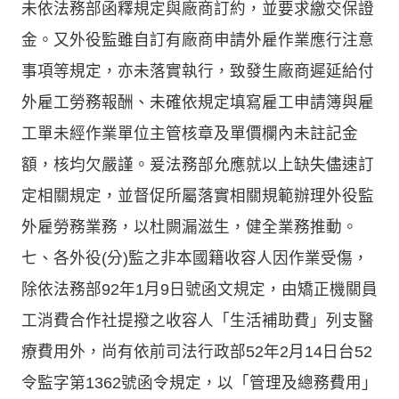
未依法務部函釋規定與廠商訂約，並要求繳交保證
金。又外役監雖自訂有廠商申請外雇作業應行注意
事項等規定，亦未落實執行，致發生廠商遲延給付
外雇工勞務報酬、未確依規定填寫雇工申請簿與雇
工單未經作業單位主管核章及單價欄內未註記金
額，核均欠嚴謹。爰法務部允應就以上缺失儘速訂
定相關規定，並督促所屬落實相關規範辦理外役監
外雇勞務業務，以杜闕漏滋生，健全業務推動。
七、各外役(分)監之非本國籍收容人因作業受傷，
除依法務部92年1月9日號函文規定，由矯正機關員
工消費合作社提撥之收容人「生活補助費」列支醫
療費用外，尚有依前司法行政部52年2月14日台52
令監字第1362號函令規定，以「管理及總務費用」