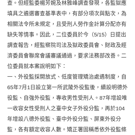
查。但經監委楊芳婉及林雅峰調查發現，各監獄應
填具之遴選審查基準表中，有部分項次與點次，為
相關法令所未規定，且受刑人勞作金計算分配亦有
缺失等情事。因此，二位委員於今（5/15）日提出
調查報告，經監察院司法及獄政委員會、財政及經
濟委員會聯席會議審議通過，要求法務部改善。二
位委員就本案說明如下：
一、外役監採開放式、低度管理矯治處遇制度，自
65年7月1日設立第一所武陵外役監後，續設明德外
役監、自強外役監，專收男性受刑人。87年增設唯
一收容女性受刑人之臺中女子外役分監，再於104
年增設八德外役監、臺中外役分監、屏東外役分
監，各有額定收容人數。矯正署固稱悉依外役監條