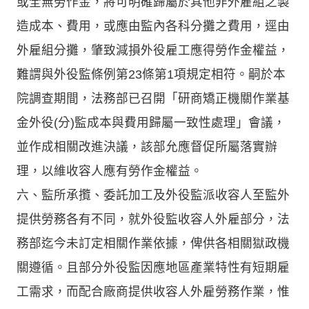
或全無勞作金，將可明確歸屬於其他非外雇組之製
造成本、費用，或應由監內各科分攤之費用，逕由
外雇組分攤，肇致減損外役雇工應得勞作金權益，
難謂與外役監條例第23條第1項規定相符。嗣於本
院調查期間，法務部已召開「研商矯正機關作業基
金外役(分)監成本與費用歸屬一致性處理」會議，
並作成相關改進決議，該部允應督促所屬落實辦
理，以維收容人應有勞作金權益。
六、監所承攬、委託加工及外役監派收容人至監外
提供勞務各有不同，就外役監收容人外雇部分，法
務部迄今未訂定相關作業依據，俾供各相關獄政機
關遵循。且部分外役監因應地區產業特性有短期雇
工需求，而配合廠商提供收容人外雇勞務作業，惟