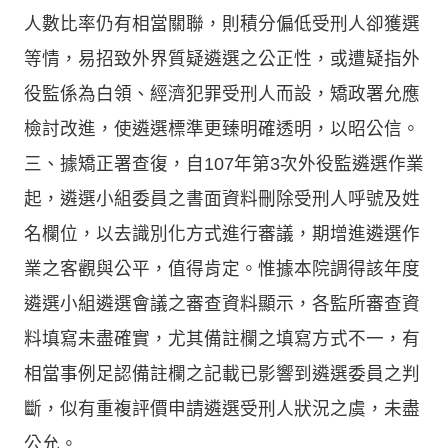
人數比率仍有相當關聯，則積分偏低受刑人卻獲選
等情，易招致外界質疑遴選之公正性，或遭疑指外
役監係為白領、經濟犯罪受刑人而設，矯政署允應
檢討改進，使遴選標準更臻明確透明，以昭公信。
三、據矯正署查復，自107年第3次外役監遴選作業
起，遴選小組委員之書面資料刪除受刑人呼號及姓
名欄位，以去識別化方式進行審議，期增進遴選作
業之客觀與公平，值得肯定。惟據本院調得該年度
遴選小組遴選會議之審查資料顯示，各監所審查資
料填寫未盡確實，尤其備註欄之填寫方式不一，有
相當事例足認備註欄之記載已影響到遴選委員之判
斷，似有重複評價申請遴選受刑人狀況之虞，未盡
公允。