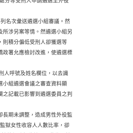
定處分等受刑人申請遴選至外役
排列名次彙送遴選小組審議。然
及所涉另案等情。然遴選小組另
，則積分偏低受刑人卻獲選等
矯政署允應檢討改進，使遴選標
受刑人呼號及姓名欄位，以去識
選小組遴選會議之審查資料顯
欄之記載已影響到遴選委員之判
卻長期未調整，造成男性外役監
般監獄女性收容人人數比率，卻