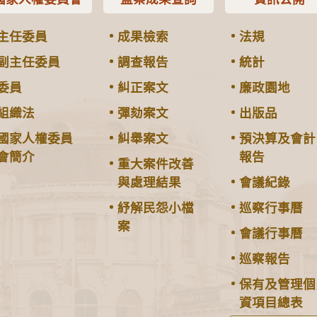
主任委員
成果檢索
法規
副主任委員
調查報告
統計
委員
糾正案文
廉政園地
組織法
彈劾案文
出版品
國家人權委員
糾舉案文
預決算及會計
會簡介
報告
重大案件改善
與處理結果
會議紀錄
紓解民怨小檔
巡察行事曆
案
會議行事曆
巡察報告
保有及管理個
資項目總表