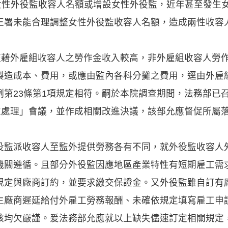
加女性外役監收容人名額或增設女性外役監，近年甚至發生
正署未能合理調整女性外役監收容人名額，造成兩性收容
)監藉外雇組收容人之勞作金收入較高，非外雇組收容人勞
製造成本、費用，或應由監內各科分攤之費用，逕由外雇
例第23條第1項規定相符。嗣於本院調查期間，法務部已
致性處理」會議，並作成相關改進決議，該部允應督促所屬
役監派收容人至監外提供勞務各有不同，就外役監收容人
機關遵循。且部分外役監因應地區產業特性有短期雇工需
規定與廠商訂約，並要求繳交保證金。又外役監雖自訂有
生廠商遲延給付外雇工勞務報酬、未確依規定填寫雇工申
核均欠嚴謹。爰法務部允應就以上缺失儘速訂定相關規定