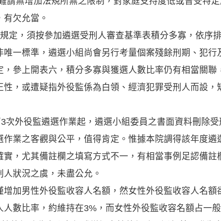
，難謂無增加法規所無之限制，對家庭支持度低或曾受特
，有欠允當。
條規定，須按參加遴選受刑人審查基準表積分多寡，依序
非唯一標準，遴選小組尚會另行考量個案殘餘刑期、犯行
定，參上開表六，積分多寡與獲選人數比率仍有相當關聯
正性，或遭疑指外役監係為白領、經濟犯罪受刑人而設，
第3次外役監遴選作業起，遴選小組委員之書面資料刪除
選作業之客觀與公平，值得肯定。惟據本院調得該年度遴
確實，尤其備註欄之填寫方式不一，有相當事例足認備註
刑人狀況之虞，未盡公允。
僅增加男性外役監收容人名額，然女性外役監收容人名額
人人數比率，約維持在3%，而女性外役監收容名額占一