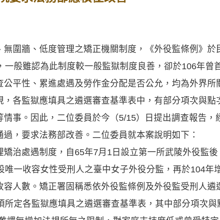
、無圍牆、低度管理之矯正機關制度，《外役監條例》於民
，一般雖認為此制度較一般監獄制度良善，卻於106年曾
查公平性、累進處遇及勞作金分配是否公允，均為外界所
現，各監獄應填具之遴選審查基準表中，有部分項次與點
情事。因此，二位委員於今（5/15）日提出調查報告
通過，要求法務部改善。二位委員就本案說明如下：
矯治處遇制度，自65年7月1日設立第一所武陵外役監
設唯一收容女性受刑人之臺中女子外役分監，再於104年
收容人數。矯正署固稱悉依外役監條例及外役監受刑人遴
1項所定各監獄應填具之遴選審查基準表，其中部分項次與