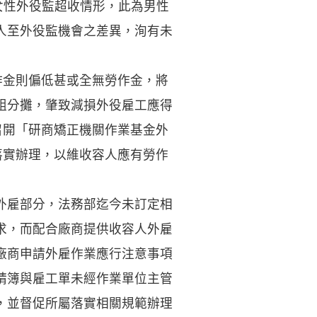
女性外役監超收情形，此為男性
人至外役監機會之差異，洵有未
作金則偏低甚或全無勞作金，將
組分攤，肇致減損外役雇工應得
召開「研商矯正機關作業基金外
落實辦理，以維收容人應有勞作
外雇部分，法務部迄今未訂定相
求，而配合廠商提供收容人外雇
廠商申請外雇作業應行注意事項
請簿與雇工單未經作業單位主管
，並督促所屬落實相關規範辦理