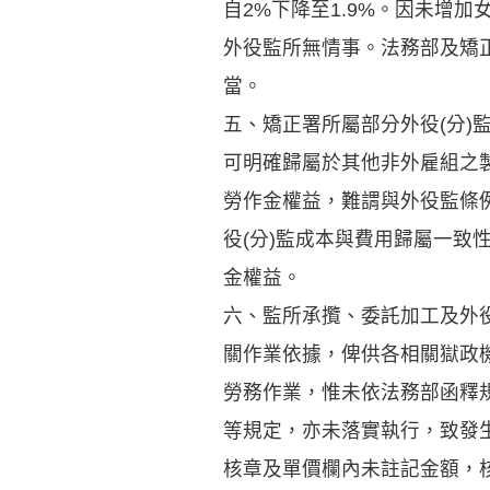
自2%下降至1.9%。因未增
外役監所無情事。法務部及矯
當。
五、矯正署所屬部分外役(分
可明確歸屬於其他非外雇組之
勞作金權益，難謂與外役監條
役(分)監成本與費用歸屬一
金權益。
六、監所承攬、委託加工及外
關作業依據，俾供各相關獄政
勞務作業，惟未依法務部函釋
等規定，亦未落實執行，致發
核章及單價欄內未註記金額，