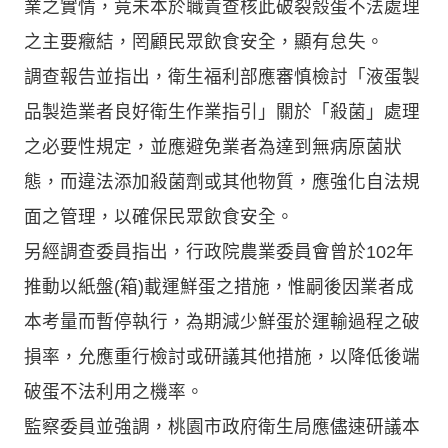
業之實情，竟未本於職責查核此破裂殼蛋不法處理
之主要癥結，罔顧民眾飲食安全，顯有怠失。
調查報告並指出，衛生福利部應審慎檢討「液蛋製
品製造業者良好衛生作業指引」關於「殺菌」處理
之必要性規定，並應避免業者為達到無病原菌狀
態，而違法添加殺菌劑或其他物質，應強化自法規
面之管理，以確保民眾飲食安全。
另經調查委員指出，行政院農業委員會曾於102年
推動以紙盤(箱)載運鮮蛋之措施，惟嗣後因業者成
本考量而暫停執行，為期減少鮮蛋於運輸過程之破
損率，允應重行檢討或研議其他措施，以降低後端
破蛋不法利用之機率。
監察委員並強調，桃園市政府衛生局應儘速研議本