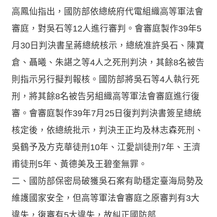
高鳳仙指出，國防部依總統府代電組織高等軍法會
審庭，對吳石等12人進行審判。會審庭製作39年5
月30日判決書呈蔣總統核示，總統准許吳石、陳寶
倉、聶曦、朱諶之等4人之死刑判決，其餘8名被告
則指示另行擬判報核。國防部將吳石等4人執行死
刑，將其餘8名被告另組織高等軍法會審庭進行復
審。會審庭製作39年7月25日復判判決書簽呈總統
核定後，依總統批示，判決王正均及林志森死刑、
吳鶴予及方克華徒刑10年、江愛訓徒刑7年、王濟
甫徒刑5年、黃德美及王碧奎無罪。
二、國防部保密局破獲吳石案有助穩定臺海局勢及
維護國家安全，但高等軍法會審庭之原審判有3大
違失，復審有5大違失，故糾正國防部