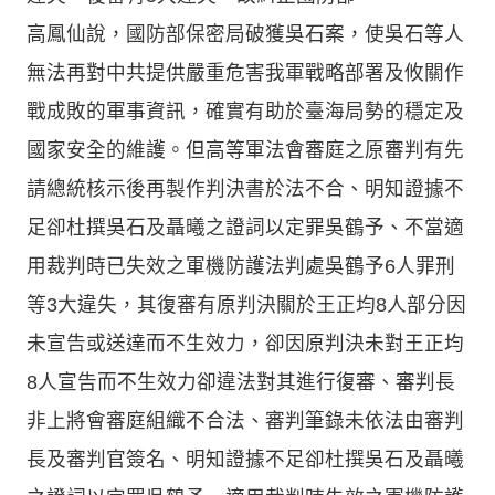
高鳳仙說，國防部保密局破獲吳石案，使吳石等人
無法再對中共提供嚴重危害我軍戰略部署及攸關作
戰成敗的軍事資訊，確實有助於臺海局勢的穩定及
國家安全的維護。但高等軍法會審庭之原審判有先
請總統核示後再製作判決書於法不合、明知證據不
足卻杜撰吳石及聶曦之證詞以定罪吳鶴予、不當適
用裁判時已失效之軍機防護法判處吳鶴予6人罪刑
等3大違失，其復審有原判決關於王正均8人部分因
未宣告或送達而不生效力，卻因原判決未對王正均
8人宣告而不生效力卻違法對其進行復審、審判長
非上將會審庭組織不合法、審判筆錄未依法由審判
長及審判官簽名、明知證據不足卻杜撰吳石及聶曦