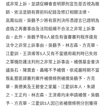
或非常上訴，並請促轉會查明罪刑宣告是否視為撤
銷、依法塗銷有罪前科紀錄及修訂相關法律。
高鳳仙說，吳鶴予少將有原判決所憑證言已證明為
虛偽之再審事由及法院組織不合法之非常上訴事
由，此外，吳鶴予等8人被告有復審審判程序違背
法令之非常上訴事由，吳鶴予、林志森、方克華、
江愛訓、王濟甫等5人又有不當適用裁判時已失效
之軍機防護法判刑之非常上訴事由。補償基金會決
議吳石、陳寶倉、聶曦不予補償，依戒嚴時期不當
叛亂暨匪諜審判案件補償條例補償吳鶴予、方克
華、黃德美及王碧奎之家屬、江愛訓本人，朱諶
之、王正均、林志森、王濟甫均未申請補償。吳鶴
予、方克華、江愛訓3人因已依補償條例分別獲得