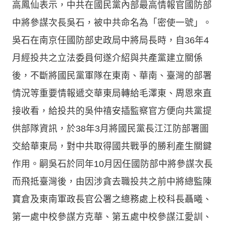
高鳳仙表示，中共在國民黨內部最高情報官國防部
中將參謀次長吳石，被中共命名為「密使一號」。
吳石在南京任國防部史政局中將局長時，自36年4
月經投共之立法委員何遂介紹與共產黨建立關係
後，不斷將國民黨軍隊在東南、華南、臺灣的部署
情況等重要情報遞交華東局轉給毛澤東、周恩來直
接收看，給投共的吳仲禧安插監察官方便向共黨提
供部隊資訊，於38年3月將國民黨長江江防部署圖
交給華東局，對中共取得國共戰爭的勝利產生關鍵
作用。嗣吳石於同年10月因任國防部中將參謀次長
而飛抵臺灣後，由因涉貪去職投共之前中將總監陳
寶倉及東南軍政長官公署之總務處上校科長聶曦、
第一處中校參謀方克華、第五處中校參謀江愛訓、