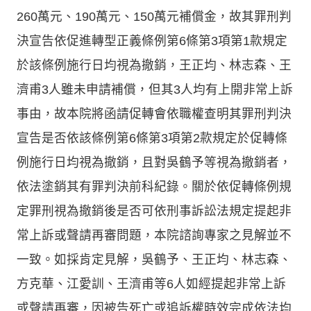
260萬元、190萬元、150萬元補償金，故其罪刑判
決宣告依促進轉型正義條例第6條第3項第1款規定
於該條例施行日均視為撤銷，王正均、林志森、王
濟甫3人雖未申請補償，但其3人均有上開非常上訴
事由，故本院將函請促轉會依職權查明其罪刑判決
宣告是否依該條例第6條第3項第2款規定於促轉條
例施行日均視為撤銷，且對吳鶴予等視為撤銷者，
依法塗銷其有罪判決前科紀錄。關於依促轉條例規
定罪刑視為撤銷後是否可依刑事訴訟法規定提起非
常上訴或聲請再審問題，本院諮詢專家之見解並不
一致。如採肯定見解，吳鶴予、王正均、林志森、
方克華、江愛訓、王濟甫等6人如經提起非常上訴
或聲請再審，因被告死亡或追訴權時效完成依法均