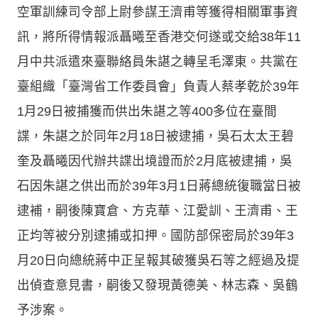
空軍訓練司令部上尉參謀王濟甫等獲得相關軍事資
訊，將所得情報派聶曦至香港交何遂或交給38年11
月中共派遣來臺聯絡員朱諶之轉呈毛澤東。共黨在
臺組織「臺灣省工作委員會」負責人蔡孝乾於39年
1月29日被捕獲而供出朱諶之等400多位在臺間
諜，朱諶之於同年2月18日被逮捕，吳石太太王碧
奎及聶曦因代辦共諜出境證而於2月底被逮捕，吳
石因朱諶之供出而於39年3月1日蔣總統復職當日被
逮補，嗣後陳寶倉、方克華、江愛訓、王濟甫、王
正均等被分別逮捕或扣押。國防部保密局於39年3
月20日向總統蔣中正呈報其破獲吳石等之經過及提
出偵查意見書，嗣後又發現黃德美、林志森、吳鶴
予涉案。