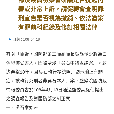
審或非常上訴，請促轉會查明罪
刑宣告是否視為撤銷、依法塗銷
有罪前科紀錄及修訂相關法律
日期：108-04-18
有關「據訴，國防部第三廳副廳長吳鶴予少將為白
色恐怖受害人，因被牽涉『吳石中將匪諜案』，致
遭冤獄10年，且吳石執行槍決照片顯示臉上有顆
痣，被執行死刑者非吳石本人」案，監察院國防及
情報委員會於108年4月18日通過監委高鳳仙提出
之調查報告及對國防部之糾正案。
一、吳石案始末