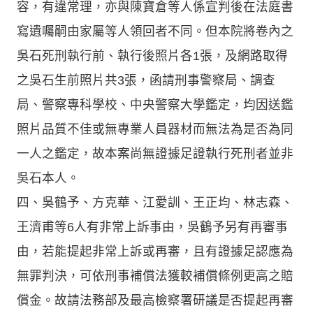
容，有違常理，亦與陳寶倉等人係宣判後在法庭書
寫遺囑嗣由家屬等人領回者不同。但本院將卷內之
吳石死刑執行前、執行後照片各1張，及網路取得
之吳石生前照片共3張，函請刑事警察局、調查
局、警察專科學校、中央警察大學鑑定，均因送鑑
照片品質不佳或無專業人員器材而無法為是否為同
一人之鑑定，故本案尚無證據足證執行死刑者並非
吳石本人。
四、吳鶴予、方克華、江愛訓、王正均、林志森、
王濟甫等6人有非常上訴事由，吳鶴予另有再審事
由，若能提起非常上訴或再審，且有證據足認應為
無罪判決，可依刑事補償法獲較補償條例更高之賠
償金。故請法務部及最高檢察署研議是否提起再審