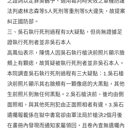
之證詞以定罪吳鶴予、適用裁判時失效之軍機防護
法判處林志森等5人死刑等重刑等5大違失，故提案
糾正國防部。
三、吳石執行死刑過程有3大疑點，但尚無證據足
證執行死刑者並非吳石本人
高鳳仙表示，陳情人因吳石執行槍決前照片顯示臉
頰上有顆痣，故質疑被執行死刑者並非吳石本人。
本院調查吳石執行死刑過程有三大疑點：1.吳石槍
決前照片顯示其右臉頰有一顆像痣的大黑點，其他
生前照片則無任何黑點。2.吳石槍決前、後均由側
面照相，與其他死刑犯由正面照相者有違。3.吳石
遺囑報載係在獄中書寫卻由軍法局於槍決2個月後
在畫冊內發現而通知家屬領回，且卷內查無遺囑內