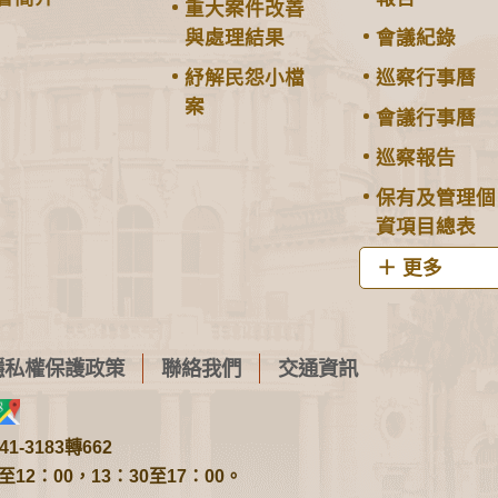
重大案件改善
與處理結果
會議紀錄
紓解民怨小檔
巡察行事曆
案
會議行事曆
巡察報告
保有及管理個
資項目總表
更多
隱私權保護政策
聯絡我們
交通資訊
1-3183轉662
2：00，13：30至17：00。