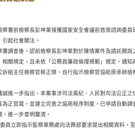
檢察署前檢察長彭坤業接獲國家安全會議前首席諮詢委員
，引起社會關注。
察署調查後，認前檢察長彭坤業對於陳情案件及請託關說
」相關規定，且未依「公務員廉政倫理規範」規定，通知
公訴組主任檢察官蔡正傑，自行指示檢察官協助原承辦檢
涌誠進一步指出，本案事涉司法風紀、人民對司法公正之
茲為正官箴，並建立完善之協商程序制度，已申請自動調
題，進一步查明釐清。
位委員立即指示監察業務處向法務部要求提出相關資料，