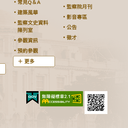
常見Q＆A
監察院月刊
建築風華
影音專區
監察文史資料
公告
陳列室
徵才
參觀資訊
預約參觀
更多