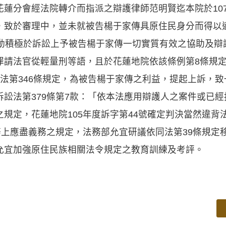
蓮分會經法院轉介而指派之辯護律師范明賢迄本院於107
，致於審理中，並未就被告楊于家傳具原住民身分而得以
主動積極於訴訟上予被告楊于家傳一切實質有效之協助及辯
請法官從輕量刑等語，且於花蓮地院依該條例第8條規定於
法第346條規定，為被告楊于家傳之利益，提起上訴，
訟法第379條第7款：「依本法應用辯護人之案件或已
規定，花蓮地院105年度訴字第44號確定判決當然違背
務上應盡義務之規定，法務部允宜研議依同法第39條規定
允宜加強原住民族相關法令規定之教育訓練及考評。