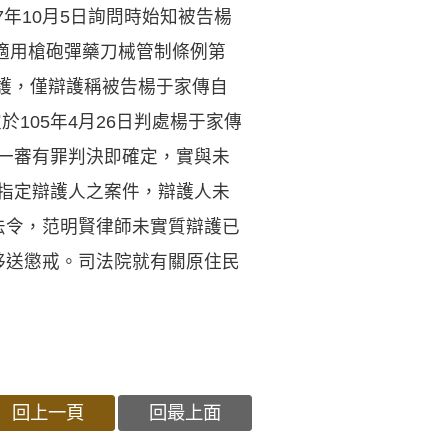
年10月5日詢問時始知被告楊
適用槍砲彈藥刀械管制條例第
護，僅辯護稱被告楊于家傳自
105年4月26日判處楊于家傳
致一審有罪判決即確定，實與未
經指定辯護人之案件，辯護人未
法令，范明賢律師未實質辯護已
移送懲戒。司法院就有關原住民
回上一頁
回最上面