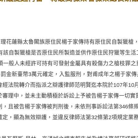
間審理花蓮縣太魯閣族原住民楊于家傳持有原住民自製獵槍
持有該自製獵槍是否原住民所製造並供作原住民狩獵等生活
項一般人未經許可持有可發射金屬具有殺傷力之槍枝罪之重
科罰金新臺幣3萬元確定，入監服刑，對甫成年之楊于家
經法院轉介而指派之辯護律師范明賢迄本院於107年10
於審理中，並未主動積極於訴訟上予被告楊于家傳一切實
刑，且被告楊于家傳被判刑後，未依刑事訴訟法第346條
確定，顯為無效辯護，並違反律師法第32條第2項規定業