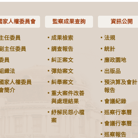
國家人權委員會
監察成果查詢
資訊公開
主任委員
成果檢索
法規
副主任委員
調查報告
統計
委員
糾正案文
廉政園地
組織法
彈劾案文
出版品
國家人權委員
糾舉案文
預決算及會計
會簡介
報告
重大案件改善
與處理結果
會議紀錄
紓解民怨小檔
巡察行事曆
案
會議行事曆
巡察報告