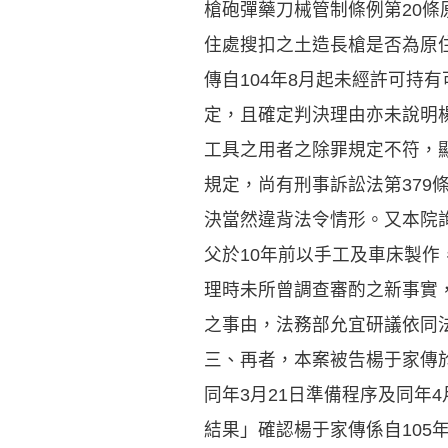
槍砲彈藥刀械管制條例第20
住處搜扣之土造長槍是否為原
傳自104年8月起未經許可持
定，且確定判決理由亦未說明
工具之用者之除罪規定不符，
規定，尚有刑事訴訟法第379
決當然違背法令情形。又本院
父於10年前以手工及車床製
理時未所曾調查審酌之新事實，
之事由，法務部允宜研議依同法
三、再者，本案被告楊于家傳於
同年3月21日準備程序及同年
結果」確認楊于家傳係自105