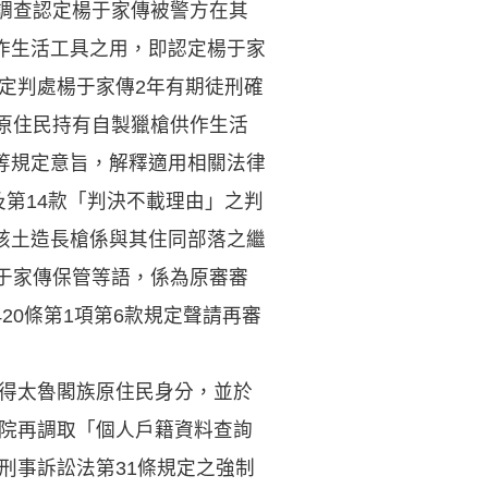
調查認定楊于家傳被警方在其
作生活工具之用，即認定楊于家
規定判處楊于家傳2年有期徒刑確
原住民持有自製獵槍供作生活
等規定意旨，解釋適用相關法律
及第14款「判決不載理由」之判
該土造長槍係與其住同部落之繼
于家傳保管等語，係為原審審
0條第1項第6款規定聲請再審
取得太魯閣族原住民身分，並於
法院再調取「個人戶籍資料查詢
刑事訴訟法第31條規定之強制