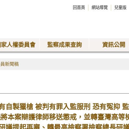
回首頁
網站導覽
兒童版
國家人權委員會
監察成果查詢
資訊公開
委員新聞稿
有自製獵槍 被判有罪入監服刑 恐有冤抑 
議將本案辯護律師移送懲戒，並轉臺灣高等
研議提起再審、轉最高檢察署檢察總長研