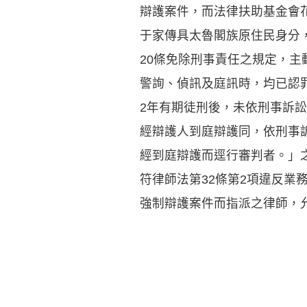
辯護案件，而法律扶助基金會花
于家傳具太魯閣族原住民身分
20條免除刑事責任之規定，
警詢、偵訊及庭訊時，均已認罪
2年有期徒刑後，未依刑事訴訟
經辯護人到庭辯護同，依刑事訴
經到庭辯護而逕行審判者。」之
符律師法第32條第2項違反業
強制辯護案件而指派之律師，