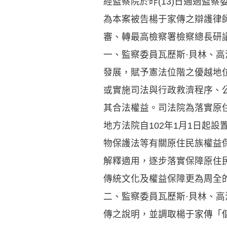
經監察院於昨(13)日通過監
為本案被告楊于家傳之辯護律
審、轉最高檢察署檢察總長研
一、監察委員瓦歷斯·貝林、高
發展，賦予憲法位階之優越地位
或實施司法與行政救濟程序、
其合法權益。司法院為落實原
地方法院自102年1月1日起
物保護法等有關原住民族權益
解釋適用，逐步落實保障原住
傳統文化及權益保障更為周全
二、監察委員瓦歷斯·貝林、高
傳之說明，並調取楊于家傳「