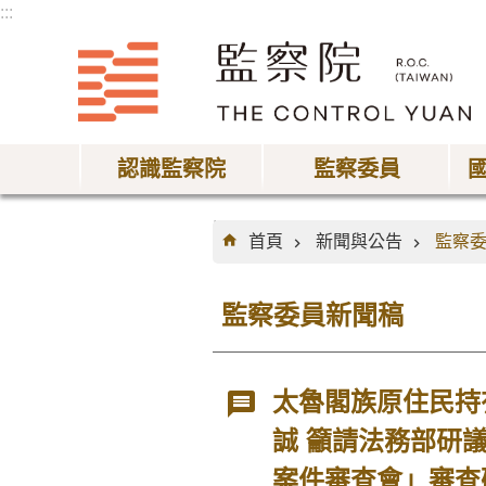
:::
跳到主要內容區塊
認識監察院
監察委員
:::
首頁
新聞與公告
監察
監察委員新聞稿
太魯閣族原住民持
誠 籲請法務部研
案件審查會」審查