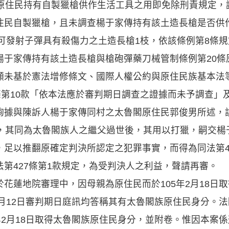
條原住民持有自製獵槍供作生活工具之用即免除刑責規定，
住民自製獵槍，且未調查楊于家傳持有該土造長槍是否供
有可發射子彈具有殺傷力之土造長槍1枝，依該條例第8條
楊于家傳持有該土造長槍與槍砲彈藥刀械管制條例第20條
顯未基於憲法增修條文、國際人權公約與原住民族基本法
條第10款「依本法應於審判期日調查之證據而未予調查」
詢據與陳訴人楊于家傳同村之太魯閣原住民郭俊男所述，
作，其同為太魯閣族人之繼父過世後，其用以打獵，嗣交楊
足以推翻原確定判決所認定之犯罪事實，而得為同法第42
第427條第1款規定，為受判決人之利益，聲請再審。
花蓮地院審理中，因母親為原住民而於105年2月18日
4月12日審判期日庭訊均答稱其有太魯閣族原住民身分。
年2月18日取得太魯閣族原住民身分，並附卷。惟因本案係