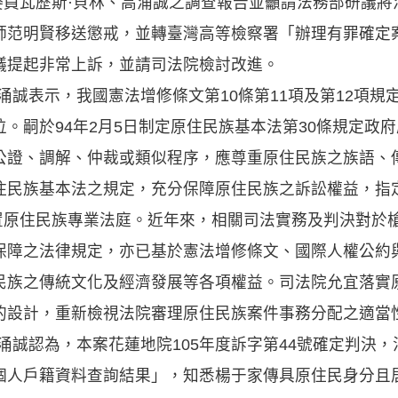
察委員瓦歷斯·貝林、高涌誠之調查報告並籲請法務部研議
師范明賢移送懲戒，並轉臺灣高等檢察署「辦理有罪確定
議提起非常上訴，並請司法院檢討改進。
涌誠表示，我國憲法增修條文第10條第11項及第12項
。嗣於94年2月5日制定原住民族基本法第30條規定政
公證、調解、仲裁或類似程序，應尊重原住民族之族語、
住民族基本法之規定，充分保障原住民族之訴訟權益，指
設置原住民族專業法庭。近年來，相關司法實務及判決對於
保障之法律規定，亦已基於憲法增修條文、國際人權公約
民族之傳統文化及經濟發展等各項權益。司法院允宜落實
的設計，重新檢視法院審理原住民族案件事務分配之適當
涌誠認為，本案花蓮地院105年度訴字第44號確定判決
個人戶籍資料查詢結果」，知悉楊于家傳具原住民身分且