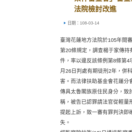
法院檢討改進
日期：108-03-14
臺灣花蓮地方法院於105年
第20條規定，調查楊于家傳
件，率以違反該條例第8條第4
月26日判處有期徒刑2年，併
害。而法律扶助基金會花蓮分會
傳具太魯閣族原住民身分，致
稱，被告已認罪請法官從輕量
提起上訴，致一審有罪判決即
失。