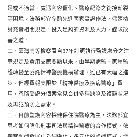
足或不適當、處遇內容僵化、醫療紀錄之銜接斷裂
等困境。法務部宜參酌先進國家實證作法，儘速檢
討充實相關規定，投入足夠的資源及人力，謀求改
善之道。
二、臺灣高等檢察署自87年訂頒執行監護處分之注
意規定及費用支應要點以來，由早期病監、家屬監
護轉變至委託精神醫療機構辦理，雖已有大幅之進
步。但經費報支限於「精神醫療及疾病醫療」費
用，忽略受處分個案常見合併多種缺陷及複雜狀況
及再犯預防之需求。
三、目前監護內容採健保住院醫療為主，法務部宜
思考如何強化刑事司法與精神醫療的合作模式，依
個案類型發展更為細緻化、多元化的處遇模式，增